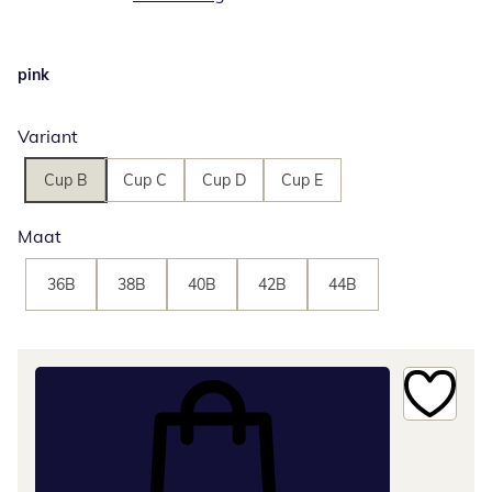
pink
Variant
Cup B
Cup C
Cup D
Cup E
Maat
36B
38B
40B
42B
44B