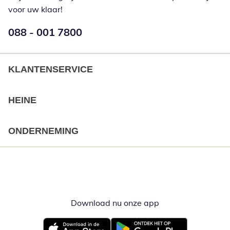
voor uw klaar!
Telefoonnummer:
088 - 001 7800
Opent telefoonclient
KLANTENSERVICE
HEINE
ONDERNEMING
Download nu onze app
Opent in nieuw ve