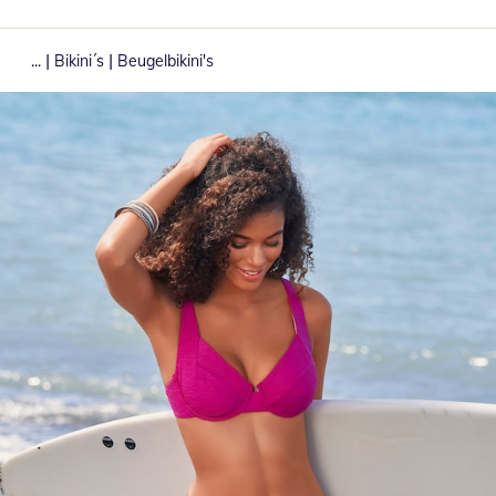
|
|
...
Bikini´s
Beugelbikini's