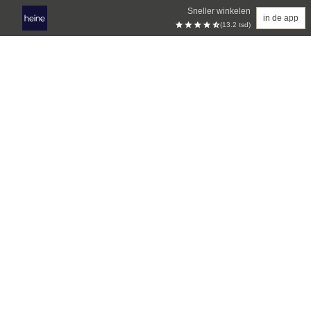
Sneller winkelen
in de app
(13.2 tsd)
Overslaan naar hoofdinhoud