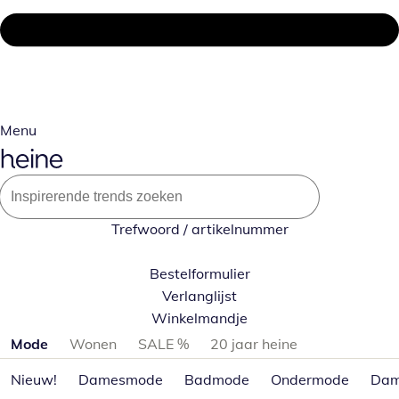
Menu
Trefwoord / artikelnummer
Bestelformulier
Verlanglijst
Winkelmandje
Productcategorieën overslaan
Mode
Wonen
SALE %
20 jaar heine
Nieuw!
Damesmode
Badmode
Ondermode
Dam