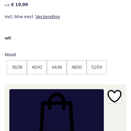
€ 19,99
€ 19,99
v.a.
incl. btw excl.
Verzending
wit
Maat
36/38
40/42
44/46
48/50
52/54