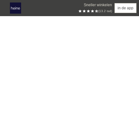
Sneller winkelen
in de app
(13.2 tsd)
Overslaan naar hoofdinhoud