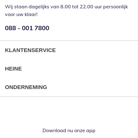
Wij staan dagelijks van 8.00 tot 22.00 uur persoonlijk
voor uw klaar!
Telefoonnummer:
088 - 001 7800
Opent telefoonclient
KLANTENSERVICE
HEINE
ONDERNEMING
Download nu onze app
Opent in nieuw ve