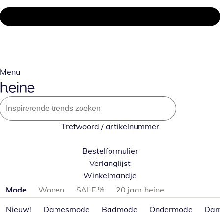
Menu
Trefwoord / artikelnummer
Bestelformulier
Verlanglijst
Winkelmandje
Productcategorieën overslaan
Mode
Wonen
SALE %
20 jaar heine
Nieuw!
Damesmode
Badmode
Ondermode
Dam