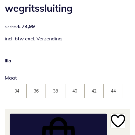
wegritssluiting
€ 74,99
€ 74,99
slechts
incl. btw excl.
Verzending
lila
Maat
34
36
38
40
42
44
46