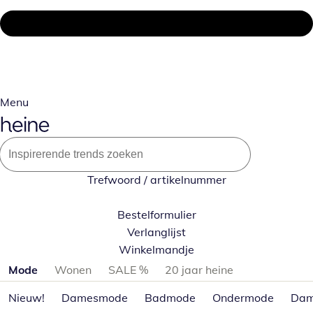
Menu
Trefwoord / artikelnummer
Bestelformulier
Verlanglijst
Winkelmandje
Productcategorieën overslaan
Mode
Wonen
SALE %
20 jaar heine
Nieuw!
Damesmode
Badmode
Ondermode
Dam