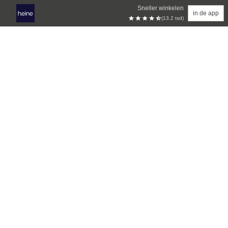
Sneller winkelen
in de app
(13.2 tsd)
Overslaan naar hoofdinhoud