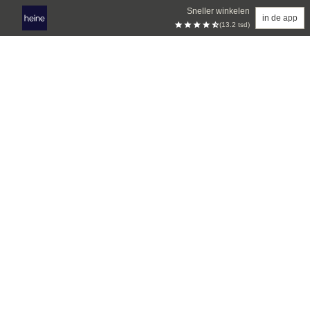
Sneller winkelen
in de app
(13.2 tsd)
Overslaan naar hoofdinhoud