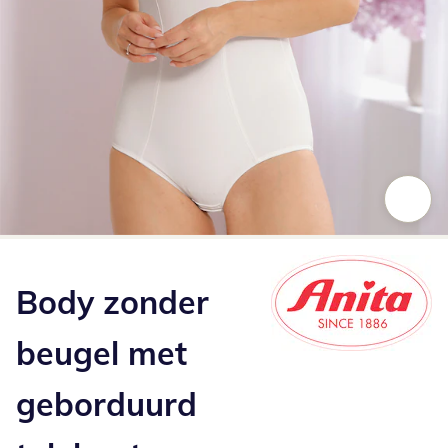
Klik om de afbeelding te vergroten
Body zonder
beugel met
geborduurd