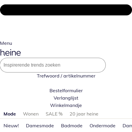
Menu
Trefwoord / artikelnummer
Bestelformulier
Verlanglijst
Winkelmandje
Productcategorieën overslaan
Mode
Wonen
SALE %
20 jaar heine
Nieuw!
Damesmode
Badmode
Ondermode
Dam