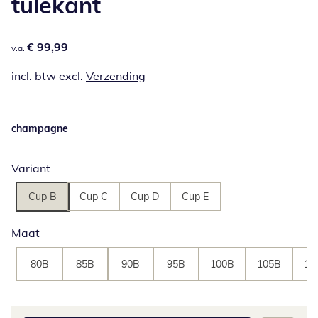
tulekant
€ 99,99
€ 99,99
v.a.
incl. btw excl.
Verzending
champagne
Variant
Cup B
Cup C
Cup D
Cup E
Maat
80B
85B
90B
95B
100B
105B
11