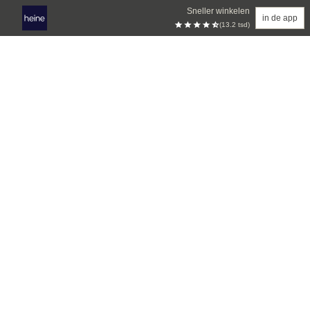
Sneller winkelen
in de app
(13.2 tsd)
Overslaan naar hoofdinhoud