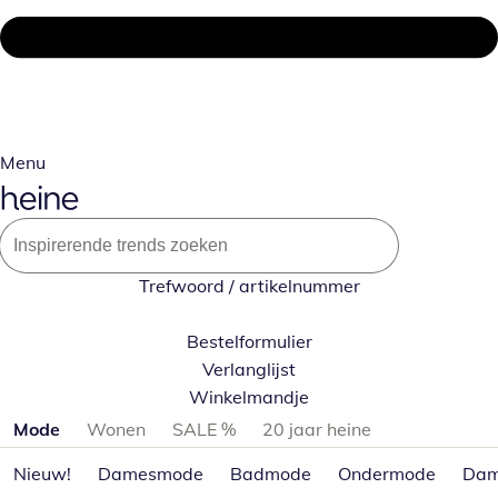
Menu
Trefwoord / artikelnummer
Bestelformulier
Verlanglijst
Winkelmandje
Productcategorieën overslaan
Mode
Wonen
SALE %
20 jaar heine
Nieuw!
Damesmode
Badmode
Ondermode
Dam