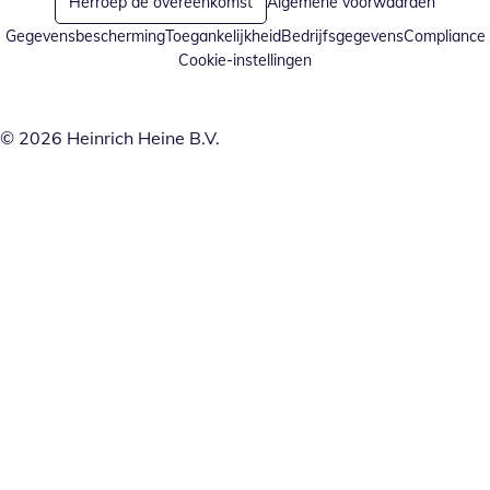
Herroep de overeenkomst
Algemene voorwaarden
Gegevensbescherming
Toegankelijkheid
Bedrijfsgegevens
Compliance
Cookie-instellingen
© 2026 Heinrich Heine B.V.