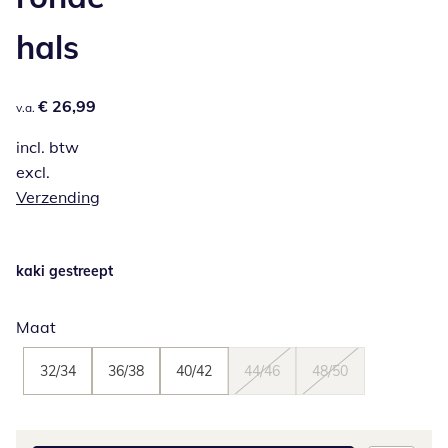
hals
€ 26,99
€ 26,99
v.a.
incl. btw
excl.
Verzending
kaki gestreept
Maat
32/34
36/38
40/42
44/46
48/50