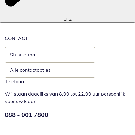
Chat
CONTACT
Stuur e-mail
Opent e-mailclient
Alle contactopties
Telefoon
Wij staan dagelijks van 8.00 tot 22.00 uur persoonlijk
voor uw klaar!
Telefoonnummer:
088 - 001 7800
Opent telefoonclient