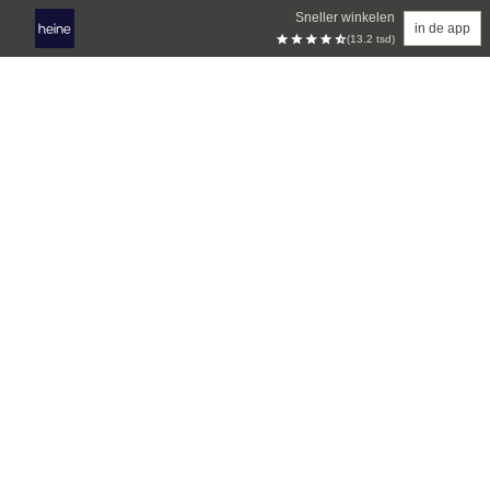
Sneller winkelen
in de app
(13.2 tsd)
Overslaan naar hoofdinhoud