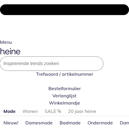
Menu
Trefwoord / artikelnummer
Bestelformulier
Verlanglijst
Winkelmandje
Productcategorieën overslaan
Mode
Wonen
SALE %
20 jaar heine
Nieuw!
Damesmode
Badmode
Ondermode
Dam