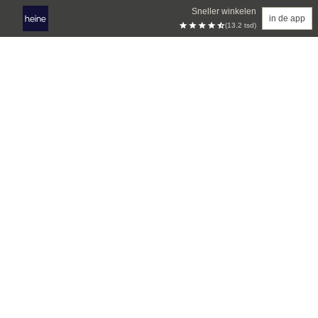
Sneller winkelen
in de app
(13.2 tsd)
Overslaan naar hoofdinhoud