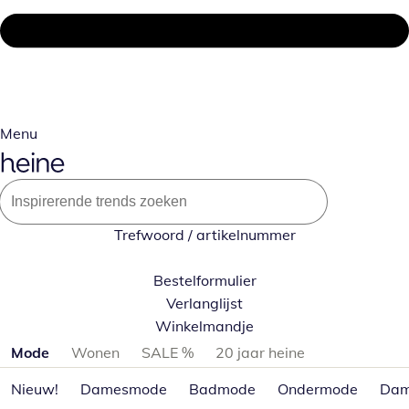
Menu
Trefwoord / artikelnummer
Bestelformulier
Verlanglijst
Winkelmandje
Productcategorieën overslaan
Mode
Wonen
SALE %
20 jaar heine
Nieuw!
Damesmode
Badmode
Ondermode
Dam