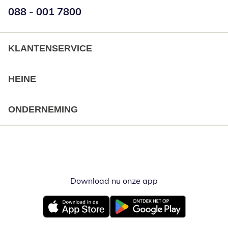
Telefoonnummer:
088 - 001 7800
Opent telefoonclient
KLANTENSERVICE
HEINE
ONDERNEMING
Download nu onze app
Opent in nieuw ve
Opent in nieuw venster
Opent in nieuw venster