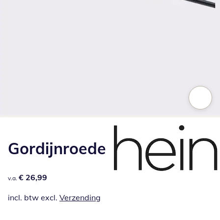
Klik om de afbeelding te vergroten
Gordijnroede
€ 26,99
€ 26,99
v.a.
incl. btw excl.
Verzending