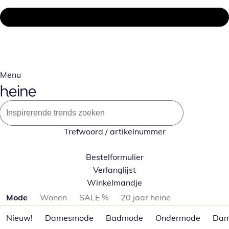
Menu
Trefwoord / artikelnummer
Bestelformulier
Verlanglijst
Winkelmandje
Productcategorieën overslaan
Mode
Wonen
SALE %
20 jaar heine
Nieuw!
Damesmode
Badmode
Ondermode
Dam