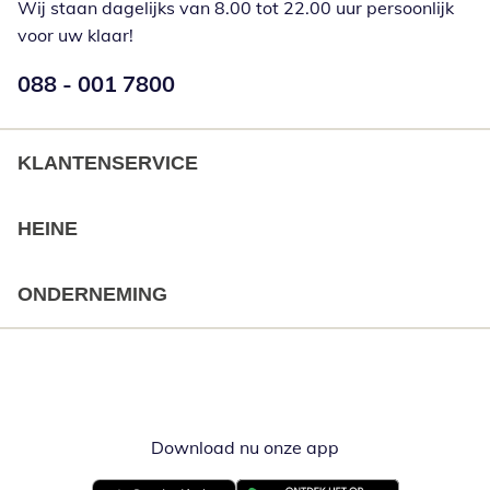
Wij staan dagelijks van 8.00 tot 22.00 uur persoonlijk
voor uw klaar!
Telefoonnummer:
088 - 001 7800
Opent telefoonclient
KLANTENSERVICE
HEINE
ONDERNEMING
Download nu onze app
Opent in nieuw ve