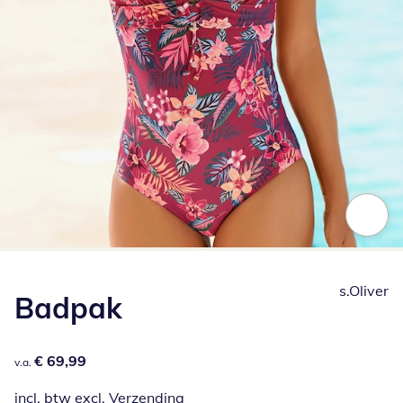
Klik om de afbeelding te vergroten
s.Oliver
Badpak
€ 69,99
€ 69,99
v.a.
incl. btw excl.
Verzending