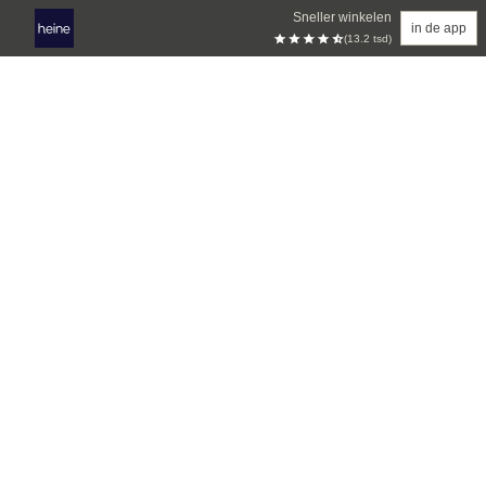
Sneller winkelen
in de app
(13.2 tsd)
Overslaan naar hoofdinhoud