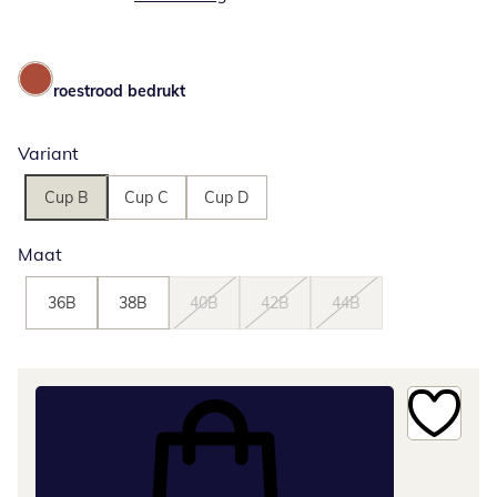
roestrood bedrukt
Variant
Cup B
Cup C
Cup D
Maat
36B
38B
40B
42B
44B