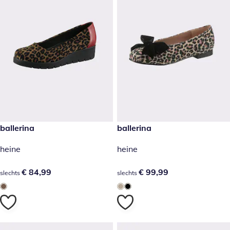
€ 84,99
ballerina
€ 99,99
ballerina
heine
heine
€ 84,99
€ 84,99
€ 99,99
€ 99,99
slechts
slechts