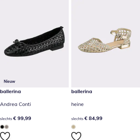
Nieuw
€ 99,99
ballerina
€ 84,99
ballerina
Andrea Conti
heine
€ 99,99
€ 99,99
€ 84,99
€ 84,99
slechts
slechts