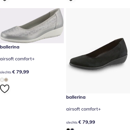
€ 79,99
ballerina
airsoft comfort+
€ 79,99
€ 79,99
slechts
€ 79,99
ballerina
airsoft comfort+
€ 79,99
€ 79,99
slechts