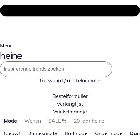
Menu
Trefwoord / artikelnummer
Bestelformulier
Verlanglijst
Winkelmandje
Productcategorieën overslaan
Mode
Wonen
SALE %
20 jaar heine
Nieuw!
Damesmode
Badmode
Ondermode
Dam