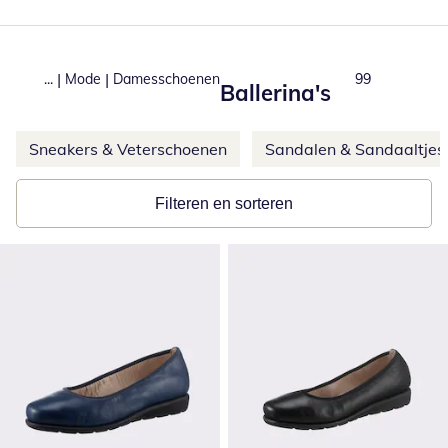
|
|
...
Mode
Damesschoenen
Total number o
99
Ballerina's
Meer categorieën overslaan
Sneakers & Veterschoenen
Sandalen & Sandaaltjes
Filteren en sorteren