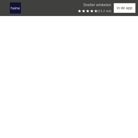
Sneller winkelen
in de app
(13.2 tsd)
Overslaan naar hoofdinhoud