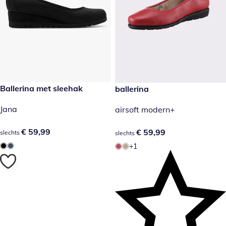
€ 59,99
Ballerina met sleehak
€ 59,99
ballerina
Jana
airsoft modern+
€ 59,99
€ 59,99
€ 59,99
€ 59,99
slechts
slechts
+1