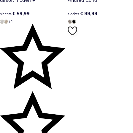
airsoft modern+
Andrea Conti
€ 59,99
€ 59,99
€ 99,99
€ 99,99
slechts
slechts
+1