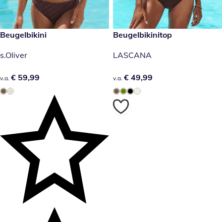
€ 59,99
Beugelbikini
€ 49,99
Beugelbikinitop
s.Oliver
LASCANA
€ 59,99
€ 59,99
€ 49,99
€ 49,99
v.a.
v.a.