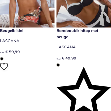
€ 59,99
Beugelbikini
€ 49,99
Bandeaubikinitop met
beugel
LASCANA
LASCANA
€ 59,99
€ 59,99
v.a.
€ 49,99
€ 49,99
v.a.