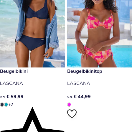
€ 59,99
Beugelbikini
€ 44,99
Beugelbikinitop
LASCANA
LASCANA
€ 59,99
€ 59,99
€ 44,99
€ 44,99
v.a.
v.a.
+2