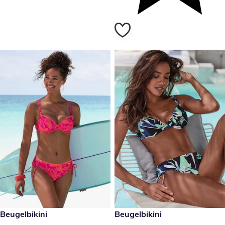
€ 69,99
Beugelbikini
€ 59,99
Beugelbikini