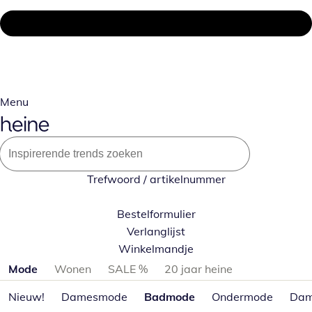
Menu
Trefwoord / artikelnummer
Bestelformulier
Verlanglijst
Winkelmandje
Productcategorieën overslaan
Mode
Wonen
SALE %
20 jaar heine
Nieuw!
Damesmode
Badmode
Ondermode
Dam