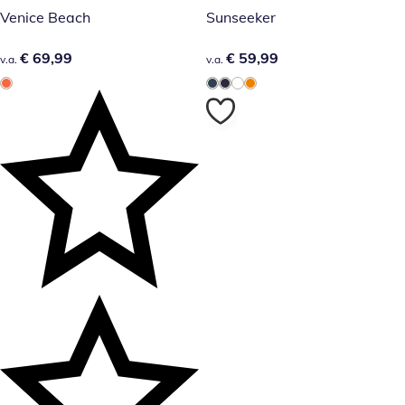
Venice Beach
Sunseeker
€ 69,99
€ 69,99
€ 59,99
€ 59,99
v.a.
v.a.