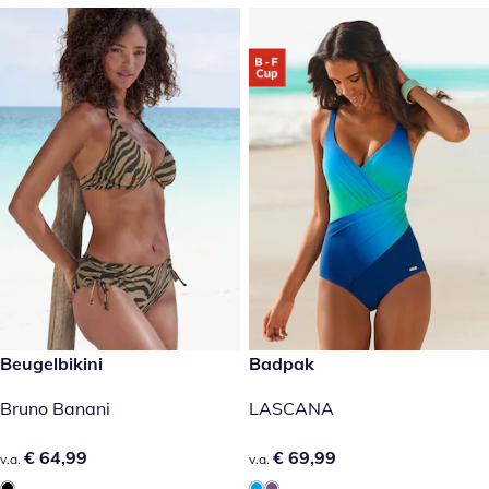
€ 64,99
Beugelbikini
€ 69,99
Badpak
Bruno Banani
LASCANA
€ 64,99
€ 64,99
€ 69,99
€ 69,99
v.a.
v.a.