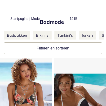
|
Startpagina
Mode
Total number of product
1915
Badmode
Meer categorieën overslaan
Badpakken
Bikini´s
Tankini's
Jurken
S
Filteren en sorteren