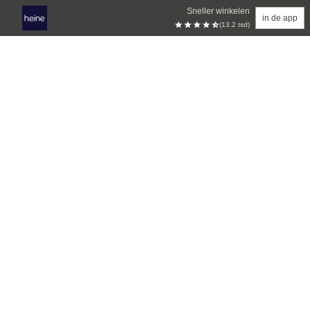
Sneller winkelen
in de app
(13.2 tsd)
Overslaan naar hoofdinhoud