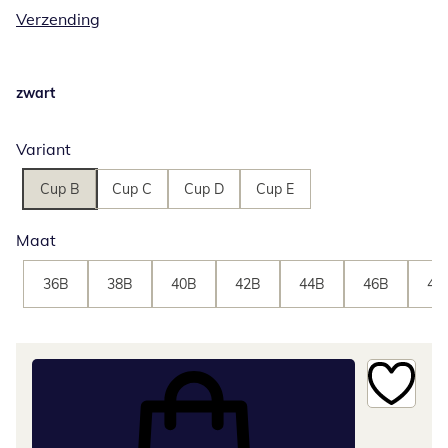
Verzending
zwart
Variant
Cup B
Cup C
Cup D
Cup E
Maat
36B
38B
40B
42B
44B
46B
48