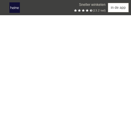
Sneller winkelen
in de app
(13.2 tsd)
Overslaan naar hoofdinhoud