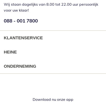
Wij staan dagelijks van 8.00 tot 22.00 uur persoonlijk
voor uw klaar!
Telefoonnummer:
088 - 001 7800
Opent telefoonclient
KLANTENSERVICE
HEINE
ONDERNEMING
Download nu onze app
Opent in nieuw ve