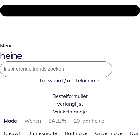
Menu
Trefwoord / artikelnummer
Bestelformulier
Verlanglijst
Winkelmandje
Productcategorieën overslaan
Mode
Wonen
SALE %
20 jaar heine
Nieuw!
Damesmode
Badmode
Ondermode
Dam