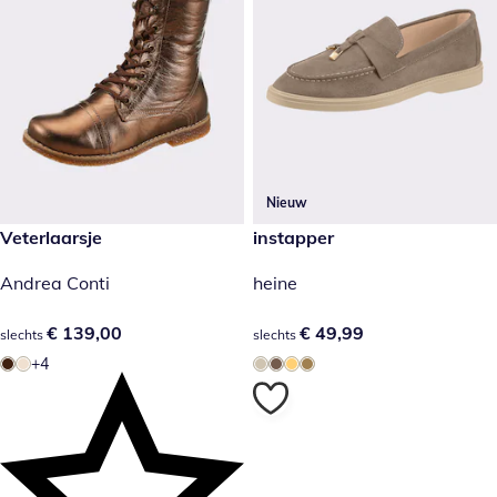
Nieuw
€ 139,00
Veterlaarsje
€ 49,99
instapper
Andrea Conti
heine
€ 139,00
€ 139,00
€ 49,99
€ 49,99
slechts
slechts
+4