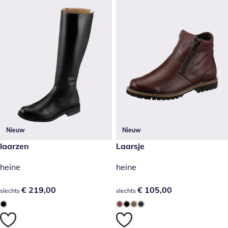
Nieuw
Nieuw
€ 219,00
laarzen
€ 105,00
Laarsje
heine
heine
€ 219,00
€ 219,00
€ 105,00
€ 105,00
slechts
slechts