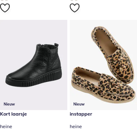
Nieuw
Nieuw
€ 105,00
Kort laarsje
€ 49,99
instapper
heine
heine