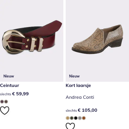
Nieuw
Nieuw
€ 59,99
Ceintuur
€ 105,00
Kort laarsje
€ 59,99
€ 59,99
slechts
Andrea Conti
€ 105,00
€ 105,00
slechts