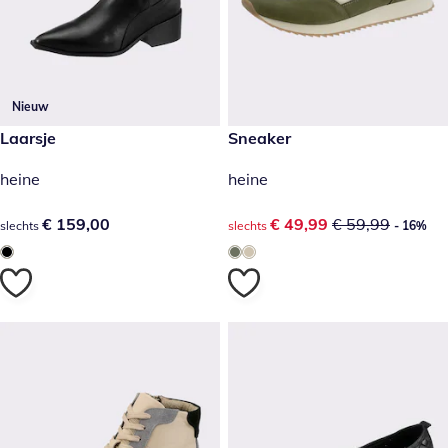
Nieuw
€ 159,00
Laarsje
kortingsprijs: € 49,99, vorige 
Sneaker
- 16%
heine
heine
€ 159,00
€ 159,00
kortingsprijs: € 49,99, vorige 
€ 49,99
€ 59,99
slechts
slechts
- 16%