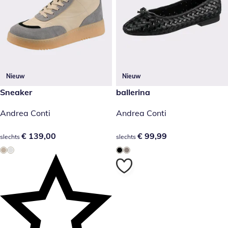
Nieuw
Nieuw
€ 139,00
Sneaker
€ 99,99
ballerina
Andrea Conti
Andrea Conti
€ 139,00
€ 139,00
€ 99,99
€ 99,99
slechts
slechts