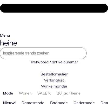
Menu
Trefwoord / artikelnummer
Bestelformulier
Verlanglijst
Winkelmandje
Productcategorieën overslaan
Mode
Wonen
SALE %
20 jaar heine
Nieuw!
Damesmode
Badmode
Ondermode
Dam