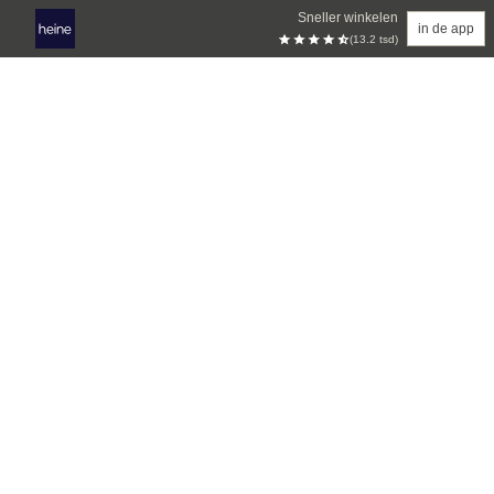
Sneller winkelen
in de app
(13.2 tsd)
Overslaan naar hoofdinhoud