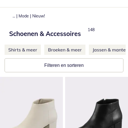
|
|
...
Mode
Nieuw!
Total number of produ
148
Schoenen & Accessoires
Meer categorieën overslaan
Shirts & meer
Broeken & meer
Jassen & mantel
Filteren en sorteren