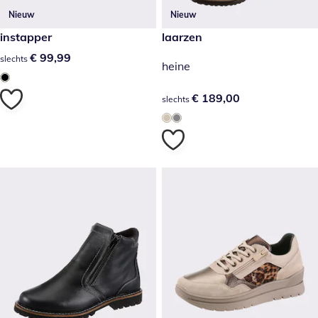
Nieuw
Nieuw
€ 99,99
instapper
€ 189,00
laarzen
€ 99,99
€ 99,99
slechts
heine
€ 189,00
€ 189,00
slechts