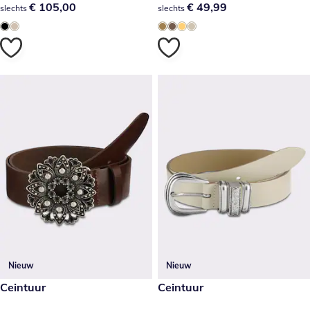
€ 105,00
€ 105,00
€ 49,99
€ 49,99
slechts
slechts
Nieuw
Nieuw
€ 59,99
Ceintuur
€ 59,99
Ceintuur