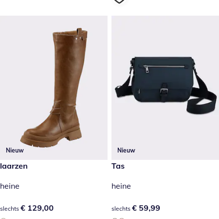
Nieuw
Nieuw
€ 129,00
laarzen
€ 59,99
Tas
heine
heine
€ 129,00
€ 129,00
€ 59,99
€ 59,99
slechts
slechts