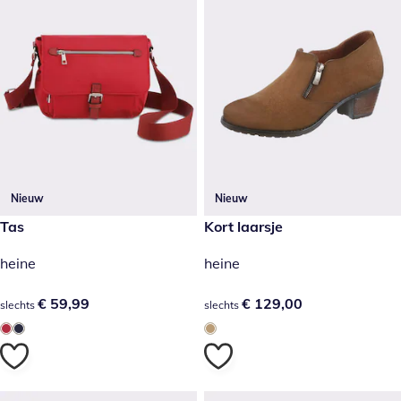
Nieuw
Nieuw
€ 59,99
Tas
€ 129,00
Kort laarsje
heine
heine
€ 59,99
€ 59,99
€ 129,00
€ 129,00
slechts
slechts