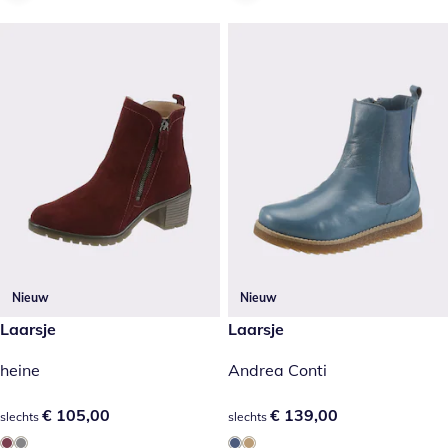
Nieuw
Nieuw
€ 105,00
Laarsje
€ 139,00
Laarsje
heine
Andrea Conti
€ 105,00
€ 105,00
€ 139,00
€ 139,00
slechts
slechts