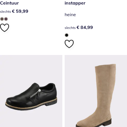
€ 59,99
Ceintuur
€ 84,99
instapper
€ 59,99
€ 59,99
slechts
heine
€ 84,99
€ 84,99
slechts