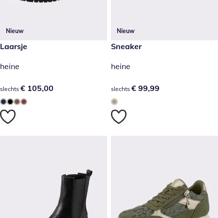
Nieuw
Nieuw
€ 105,00
Laarsje
€ 99,99
Sneaker
heine
heine
€ 105,00
€ 105,00
€ 99,99
€ 99,99
slechts
slechts