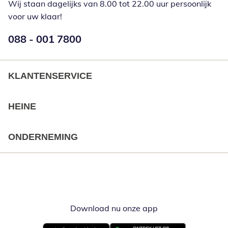
Wij staan dagelijks van 8.00 tot 22.00 uur persoonlijk
voor uw klaar!
Telefoonnummer:
088 - 001 7800
Opent telefoonclient
KLANTENSERVICE
HEINE
ONDERNEMING
Download nu onze app
Opent in nieuw ve