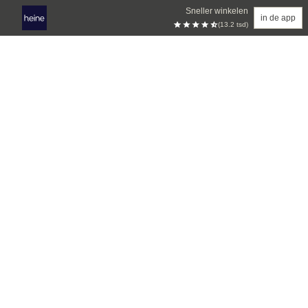
Sneller winkelen
in de app
(13.2 tsd)
Overslaan naar hoofdinhoud