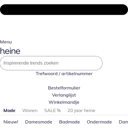
Menu
Trefwoord / artikelnummer
Bestelformulier
Verlanglijst
Winkelmandje
Productcategorieën overslaan
Mode
Wonen
SALE %
20 jaar heine
Nieuw!
Damesmode
Badmode
Ondermode
Dam