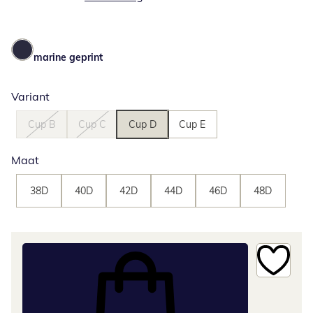
marine geprint
Variant
Cup B
Cup C
Cup D
Cup E
Maat
38D
40D
42D
44D
46D
48D