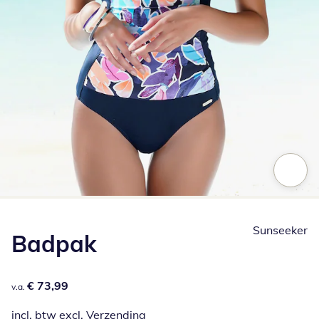
Klik om de afbeelding te vergroten
Sunseeker
Badpak
€ 73,99
€ 73,99
v.a.
incl. btw excl.
Verzending