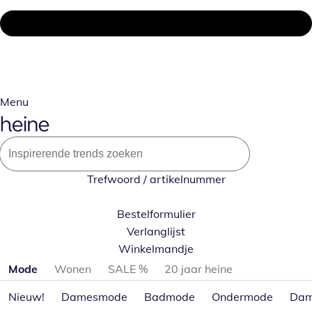
Menu
Trefwoord / artikelnummer
Bestelformulier
Verlanglijst
Winkelmandje
Productcategorieën overslaan
Mode
Wonen
SALE %
20 jaar heine
Nieuw!
Damesmode
Badmode
Ondermode
Dam