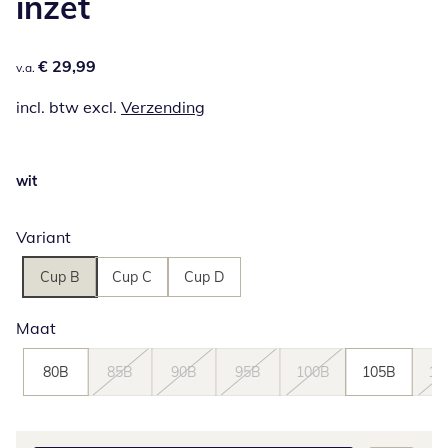
inzet
€ 29,99
€ 29,99
v.a.
incl. btw excl.
Verzending
wit
Variant
Cup B
Cup C
Cup D
Maat
80B
85B
90B
95B
100B
105B
11