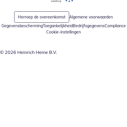
Opent in nieuw venster
Opent in nieuw venster
Herroep de overeenkomst
Algemene voorwaarden
Gegevensbescherming
Toegankelijkheid
Bedrijfsgegevens
Compliance
Cookie-instellingen
© 2026 Heinrich Heine B.V.