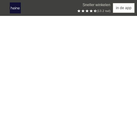
Sneller winkelen
in de app
(13.2 tsd)
Overslaan naar hoofdinhoud