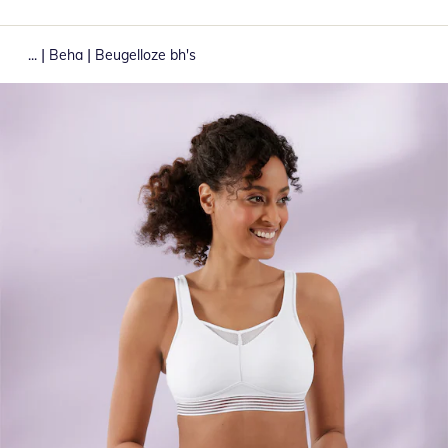
|
|
...
Beha
Beugelloze bh's