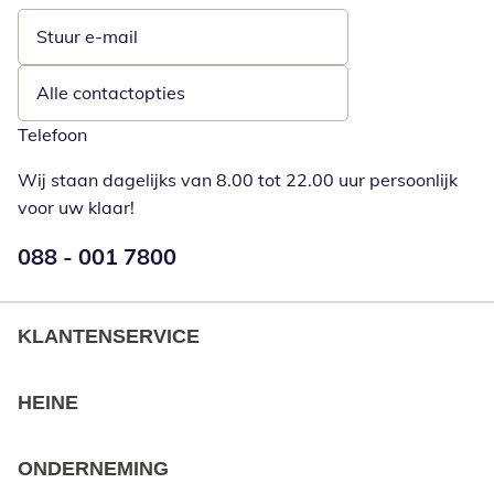
Stuur e-mail
Opent e-mailclient
Alle contactopties
Telefoon
Wij staan dagelijks van 8.00 tot 22.00 uur persoonlijk
voor uw klaar!
Telefoonnummer:
088 - 001 7800
Opent telefoonclient
KLANTENSERVICE
HEINE
ONDERNEMING