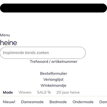
Menu
Trefwoord / artikelnummer
Bestelformulier
Verlanglijst
Winkelmandje
Productcategorieën overslaan
Mode
Wonen
SALE %
20 jaar heine
Nieuw!
Damesmode
Badmode
Ondermode
Dam