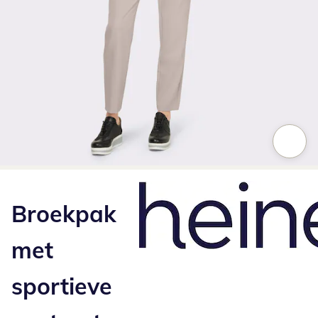
Klik om de afbeelding te vergroten
Broekpak
met
sportieve