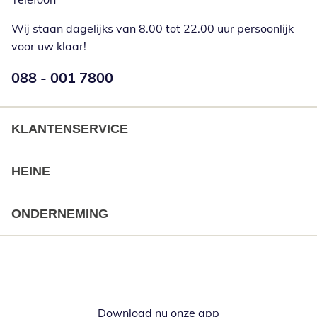
Wij staan dagelijks van 8.00 tot 22.00 uur persoonlijk
voor uw klaar!
Telefoonnummer:
088 - 001 7800
Opent telefoonclient
KLANTENSERVICE
HEINE
ONDERNEMING
Download nu onze app
Opent in nieuw ve