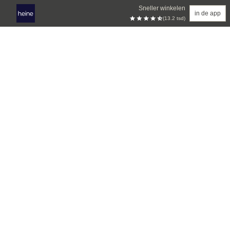
Sneller winkelen
in de app
(13.2 tsd)
Overslaan naar hoofdinhoud