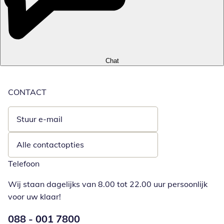
Chat
CONTACT
Stuur e-mail
Opent e-mailclient
Alle contactopties
Telefoon
Wij staan dagelijks van 8.00 tot 22.00 uur persoonlijk
voor uw klaar!
Telefoonnummer:
088 - 001 7800
Opent telefoonclient