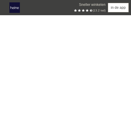
Sneller winkelen
in de app
(13.2 tsd)
Overslaan naar hoofdinhoud