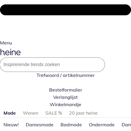
Menu
Trefwoord / artikelnummer
Bestelformulier
Verlanglijst
Winkelmandje
Productcategorieën overslaan
Mode
Wonen
SALE %
20 jaar heine
Nieuw!
Damesmode
Badmode
Ondermode
Dam