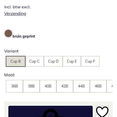
incl. btw excl.
Verzending
bruin geprint
Variant
Cup B
Cup C
Cup D
Cup E
Cup F
Maat
36B
38B
40B
42B
44B
46B
48