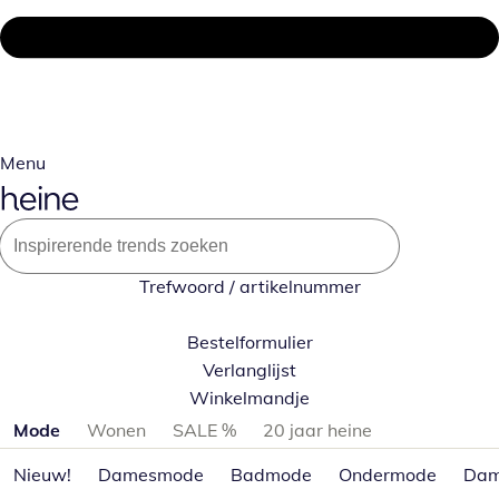
Menu
Trefwoord / artikelnummer
Bestelformulier
Verlanglijst
Winkelmandje
Productcategorieën overslaan
Mode
Wonen
SALE %
20 jaar heine
Nieuw!
Damesmode
Badmode
Ondermode
Dam