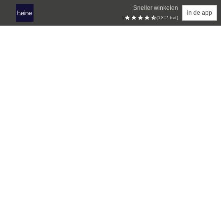
Sneller winkelen
in de app
(13.2 tsd)
Overslaan naar hoofdinhoud