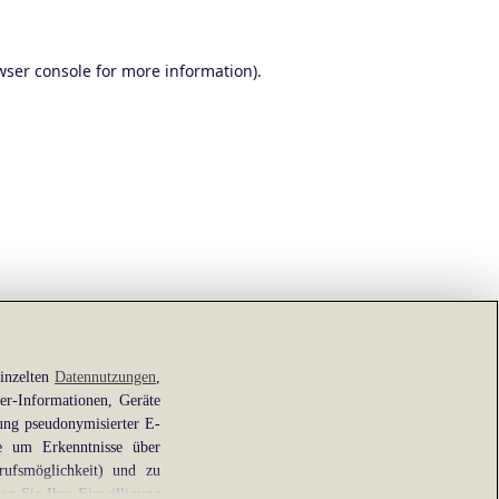
wser console
for more information).
einzelten
Datennutzungen
,
er-Informationen, Geräte
ung pseudonymisierter E-
ie um Erkenntnisse über
rufsmöglichkeit) und zu
en Sie Ihre Einwilligung