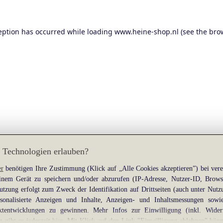
eption has occurred while loading
www.heine-shop.nl
(see the
bro
 Technologien erlauben?
er
benötigen Ihre Zustimmung (Klick auf „Alle Cookies akzeptieren”) bei ver
nem Gerät zu speichern und/oder abzurufen (IP-Adresse, Nutzer-ID, Brows
tzung erfolgt zum Zweck der Identifikation auf Drittseiten (auch unter Nutz
rsonalisierte Anzeigen und Inhalte, Anzeigen- und Inhaltsmessungen sow
tentwicklungen zu gewinnen. Mehr Infos zur Einwilligung (inkl. Wider
n gibt es jederzeit
hier
. Mit Klick auf den Link "Einwilligung ablehnen" könn