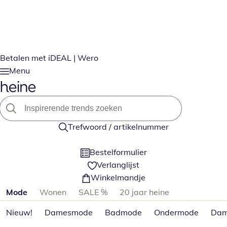
Betalen met iDEAL | Wero
Menu
Trefwoord / artikelnummer
Bestelformulier
Verlanglijst
Winkelmandje
Productcategorieën overslaan
Mode
Wonen
SALE %
20 jaar heine
Nieuw!
Damesmode
Badmode
Ondermode
Dam