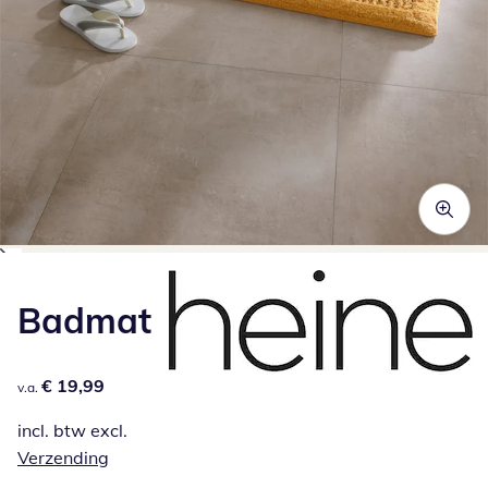
Klik om de afbeelding te vergroten
Badmat
€ 19,99
€ 19,99
v.a.
incl. btw excl.
Verzending