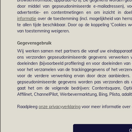
browserinformatie, apparaat-ID's). De gegevens worden gebru
door middel van gepseudonimiseerde e-mailadressen), voo
advertentie- en contentmetingen en om inzicht in doel
informatie
over de toestemming (incl. mogelijkheid van herro
te allen tijde beschikbaar. Door op de koppeling 'Cookies we
van toestemming weigeren.
Gegevensgebruik
Wij werken samen met partners die vanaf uw eindapparaat
ons verzonden gepseudonimiseerde gegevens verwerken v
doeleinden (bijvoorbeeld profilering) en voor doeleinden van 
voor het verzamelen van de trackinggegevens of het verz
voor de verdere verwerking ervan door deze aanbieders
gepseudonimiseerde gegevens worden pas verzonden als u o
gaat het om de volgende bedrijven: Contentsquare, Optim
Affilinet, ChannelPilot, Werbevermarktung, Bing, Plista, adalit
Raadpleeg
onze privacyverklaring
voor meer informatie over
O