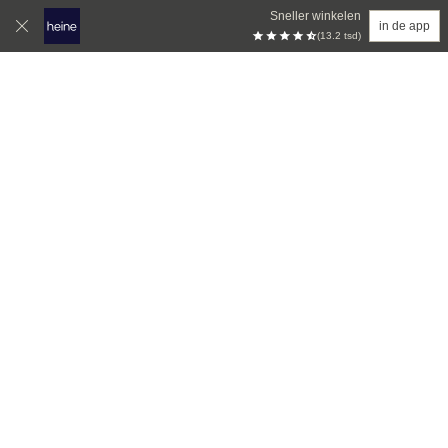
Sneller winkelen
in de app
(13.2 tsd)
Overslaan naar hoofdinhoud