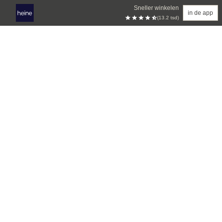
Sneller winkelen
in de app
(13.2 tsd)
Overslaan naar hoofdinhoud