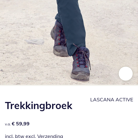
Klik om de afbeelding te vergroten
LASCANA ACTIVE
Trekkingbroek
€ 59,99
€ 59,99
v.a.
incl. btw excl.
Verzending