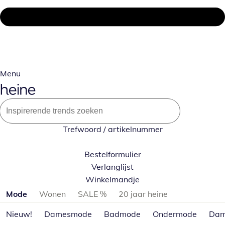
Menu
Trefwoord / artikelnummer
Bestelformulier
Verlanglijst
Winkelmandje
Productcategorieën overslaan
Mode
Wonen
SALE %
20 jaar heine
Nieuw!
Damesmode
Badmode
Ondermode
Dam