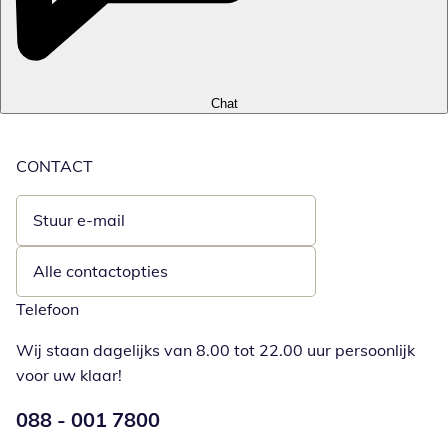
Chat
CONTACT
Stuur e-mail
Opent e-mailclient
Alle contactopties
Telefoon
Wij staan dagelijks van 8.00 tot 22.00 uur persoonlijk
voor uw klaar!
Telefoonnummer:
088 - 001 7800
Opent telefoonclient