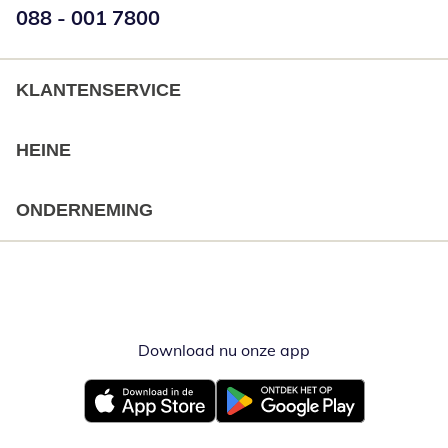
Telefoonnummer:
088 - 001 7800
Opent telefoonclient
KLANTENSERVICE
HEINE
ONDERNEMING
Download nu onze app
Opent in nieuw ve
Opent in nieuw venster
Opent in nieuw venster