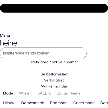
Menu
Trefwoord / artikelnummer
Bestelformulier
Verlanglijst
Winkelmandje
Productcategorieën overslaan
Mode
Wonen
SALE %
20 jaar heine
Nieuw!
Damesmode
Badmode
Ondermode
Dam