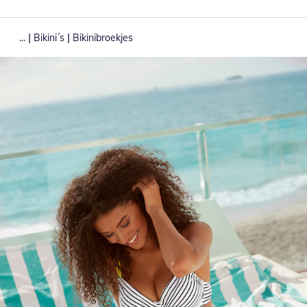
|
|
...
Bikini´s
Bikinibroekjes