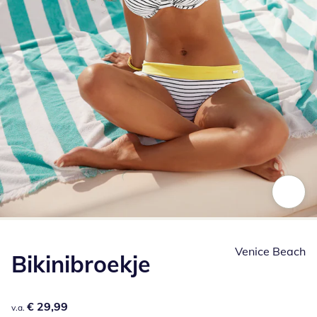
Klik om de afbeelding te vergroten
Venice Beach
Bikinibroekje
€ 29,99
€ 29,99
v.a.