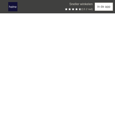
Sneller winkelen
in de app
(13.2 tsd)
Overslaan naar hoofdinhoud