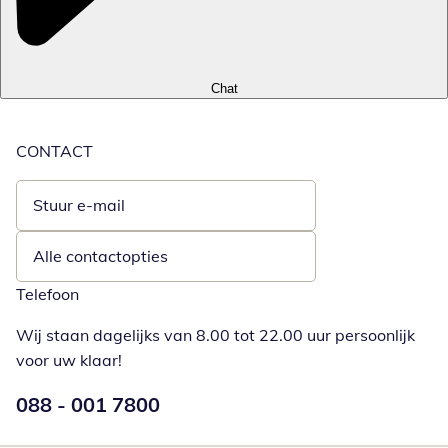
Chat
CONTACT
Stuur e-mail
Opent e-mailclient
Alle contactopties
Telefoon
Wij staan dagelijks van 8.00 tot 22.00 uur persoonlijk
voor uw klaar!
Telefoonnummer:
088 - 001 7800
Opent telefoonclient