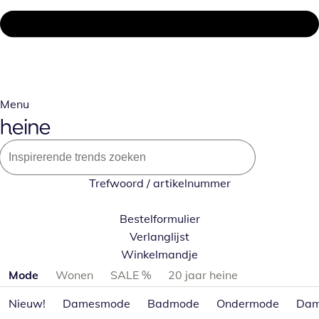
Menu
Trefwoord / artikelnummer
Bestelformulier
Verlanglijst
Winkelmandje
Productcategorieën overslaan
Mode
Wonen
SALE %
20 jaar heine
Nieuw!
Damesmode
Badmode
Ondermode
Dam