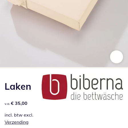
Klik om de afbeelding te vergroten
Laken
€ 35,00
€ 35,00
v.a.
incl. btw excl.
Verzending