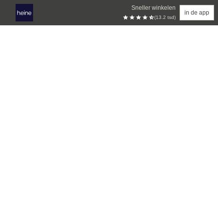
Sneller winkelen
in de app
(13.2 tsd)
Overslaan naar hoofdinhoud