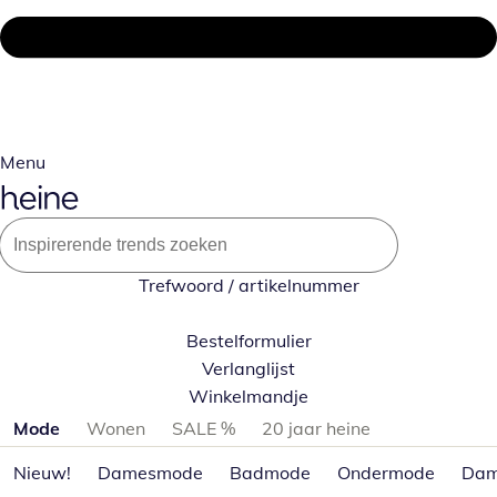
Menu
Trefwoord / artikelnummer
Bestelformulier
Verlanglijst
Winkelmandje
Productcategorieën overslaan
Mode
Wonen
SALE %
20 jaar heine
Nieuw!
Damesmode
Badmode
Ondermode
Dam