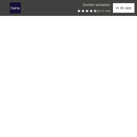
Sneller winkelen
in de app
(13.2 tsd)
Overslaan naar hoofdinhoud