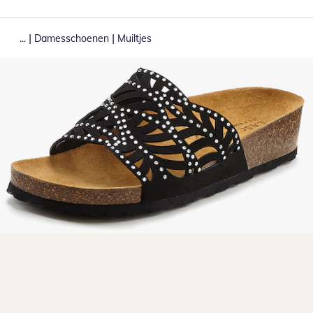
|
|
...
Damesschoenen
Muiltjes
Klik om de afbeelding te vergroten