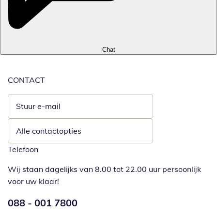
Chat
CONTACT
Stuur e-mail
Opent e-mailclient
Alle contactopties
Telefoon
Wij staan dagelijks van 8.00 tot 22.00 uur persoonlijk
voor uw klaar!
Telefoonnummer:
088 - 001 7800
Opent telefoonclient