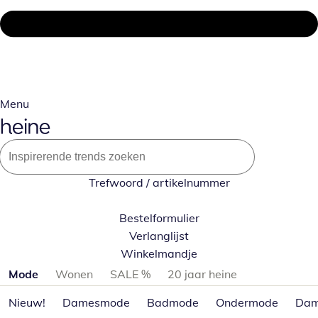
Menu
Trefwoord / artikelnummer
Bestelformulier
Verlanglijst
Winkelmandje
Productcategorieën overslaan
Mode
Wonen
SALE %
20 jaar heine
Nieuw!
Damesmode
Badmode
Ondermode
Dam