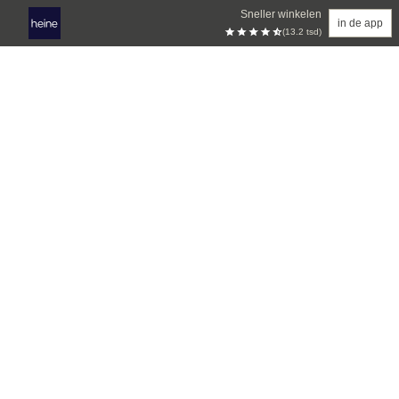
Sneller winkelen
in de app
(13.2 tsd)
Overslaan naar hoofdinhoud