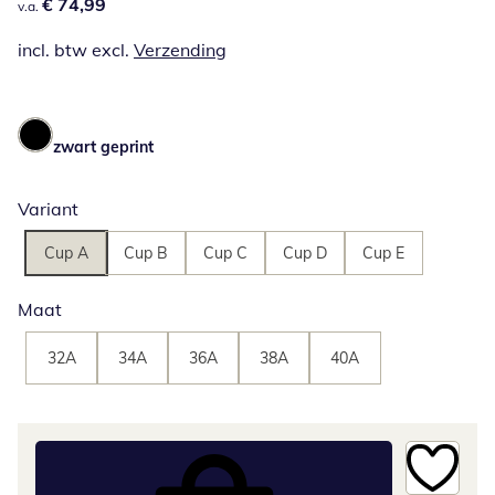
€ 74,99
€ 74,99
v.a.
incl. btw excl.
Verzending
zwart geprint
Variant
Cup A
Cup B
Cup C
Cup D
Cup E
Maat
32A
34A
36A
38A
40A