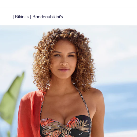
|
|
...
Bikini´s
Bandeaubikini's