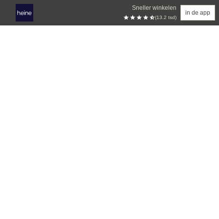
Sneller winkelen
in de app
(13.2 tsd)
Overslaan naar hoofdinhoud