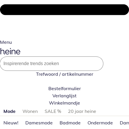
Menu
Trefwoord / artikelnummer
Bestelformulier
Verlanglijst
Winkelmandje
Productcategorieën overslaan
Mode
Wonen
SALE %
20 jaar heine
Nieuw!
Damesmode
Badmode
Ondermode
Dam