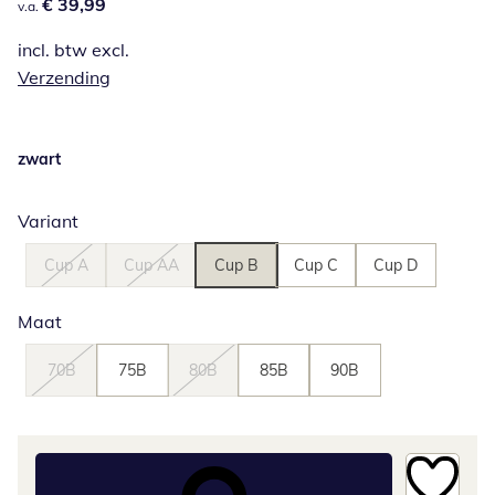
€ 39,99
€ 39,99
v.a.
incl. btw excl.
Verzending
zwart
Variant
Cup A
Cup AA
Cup B
Cup C
Cup D
Maat
70B
75B
80B
85B
90B