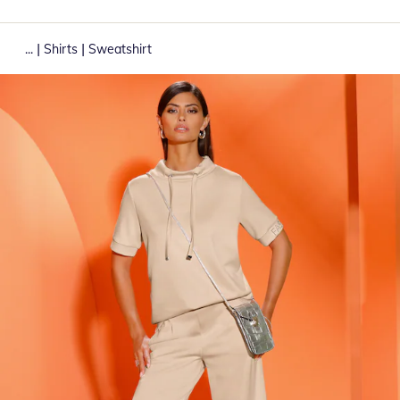
|
|
...
Shirts
Sweatshirt