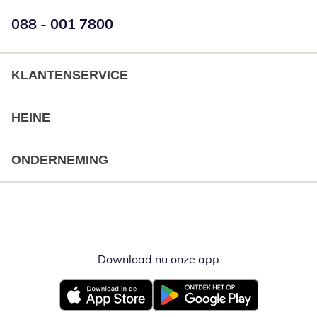
Telefoonnummer:
088 - 001 7800
Opent telefoonclient
KLANTENSERVICE
HEINE
ONDERNEMING
Download nu onze app
Opent in nieuw ve
Opent in nieuw venster
Opent in nieuw venster