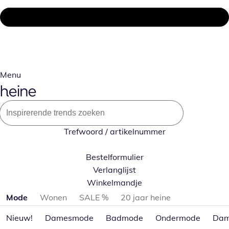
Menu
Trefwoord / artikelnummer
Bestelformulier
Verlanglijst
Winkelmandje
Productcategorieën overslaan
Mode
Wonen
SALE %
20 jaar heine
Nieuw!
Damesmode
Badmode
Ondermode
Dam