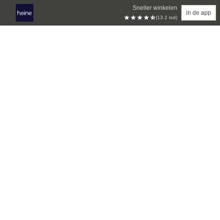
Sneller winkelen
in de app
(13.2 tsd)
Overslaan naar hoofdinhoud