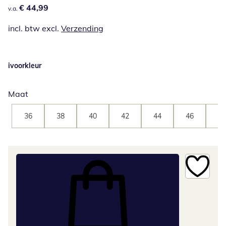
€ 44,99
€ 44,99
v.a.
incl. btw excl.
Verzending
ivoorkleur
Maat
36
38
40
42
44
46
48