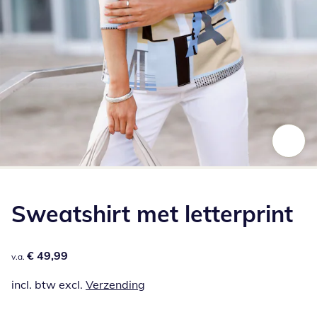
Klik om de afbeelding te vergroten
Sweatshirt met letterprint
€ 49,99
€ 49,99
v.a.
incl. btw excl.
Verzending