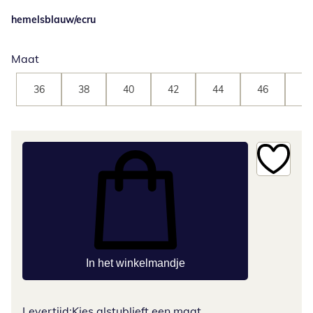
hemelsblauw/ecru
Maat
36
38
40
42
44
46
48
In het winkelmandje
Levertijd:
Kies alstublieft een maat