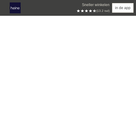
Sneller winkelen
in de app
(13.2 tsd)
Overslaan naar hoofdinhoud