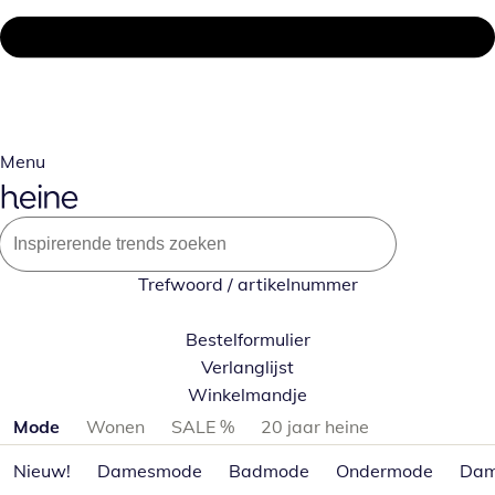
Menu
Trefwoord / artikelnummer
Bestelformulier
Verlanglijst
Winkelmandje
Productcategorieën overslaan
Mode
Wonen
SALE %
20 jaar heine
Nieuw!
Damesmode
Badmode
Ondermode
Dam