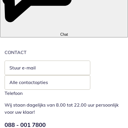
Chat
CONTACT
Stuur e-mail
Opent e-mailclient
Alle contactopties
Telefoon
Wij staan dagelijks van 8.00 tot 22.00 uur persoonlijk
voor uw klaar!
Telefoonnummer:
088 - 001 7800
Opent telefoonclient