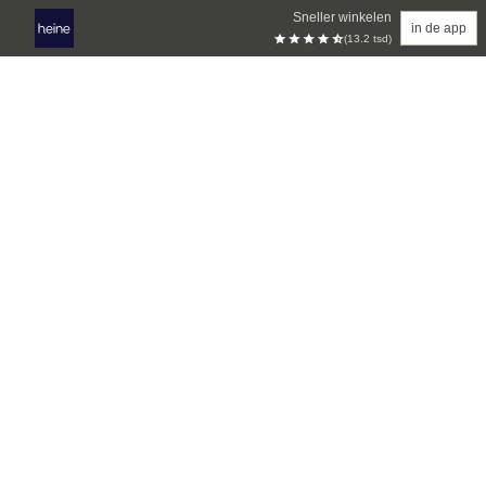
Sneller winkelen
in de app
(13.2 tsd)
Overslaan naar hoofdinhoud