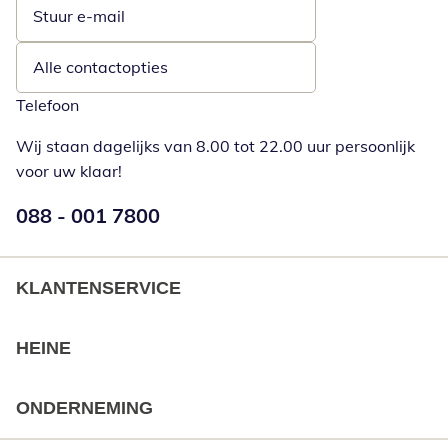
Stuur e-mail
Opent e-mailclient
Alle contactopties
Telefoon
Wij staan dagelijks van 8.00 tot 22.00 uur persoonlijk
voor uw klaar!
Telefoonnummer:
088 - 001 7800
Opent telefoonclient
KLANTENSERVICE
HEINE
ONDERNEMING