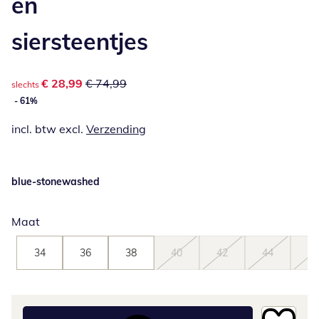
en
siersteentjes
kortingsprijs: € 28,99, vorige prijs: € 74,99
€ 28,99
€ 74,99
slechts
- 61%
incl. btw excl.
Verzending
blue-stonewashed
Maat
34
36
38
40
42
44
46