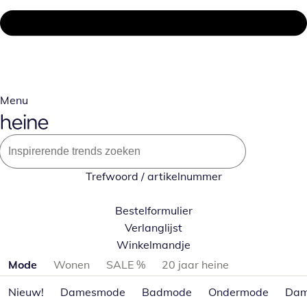
Menu
Trefwoord / artikelnummer
Bestelformulier
Verlanglijst
Winkelmandje
Productcategorieën overslaan
Mode
Wonen
SALE %
20 jaar heine
Nieuw!
Damesmode
Badmode
Ondermode
Dam