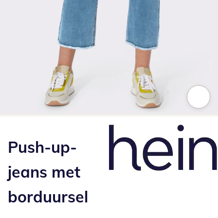
Klik om de afbeelding te vergroten
Push-up-
jeans met
borduursel