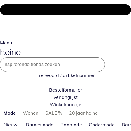
Menu
Trefwoord / artikelnummer
Bestelformulier
Verlanglijst
Winkelmandje
Productcategorieën overslaan
Mode
Wonen
SALE %
20 jaar heine
Nieuw!
Damesmode
Badmode
Ondermode
Dam