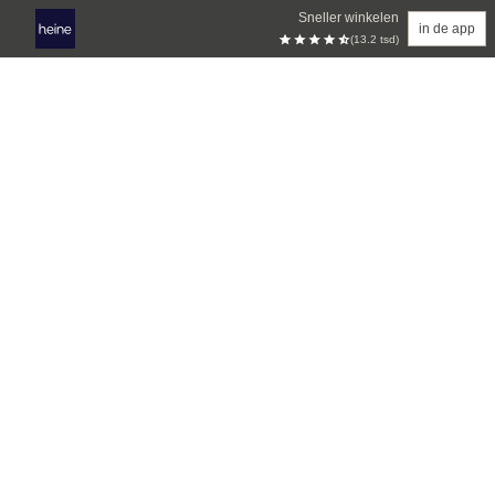
Sneller winkelen
in de app
(13.2 tsd)
Overslaan naar hoofdinhoud