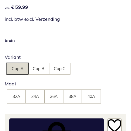
€ 59,99
€ 59,99
v.a.
incl. btw excl.
Verzending
bruin
Variant
Cup A
Cup B
Cup C
Maat
32A
34A
36A
38A
40A