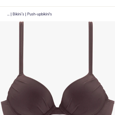
|
|
...
Bikini´s
Push-upbikini's