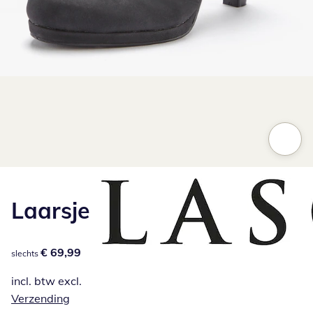
Klik om de afbeelding te vergroten
Laarsje
€ 69,99
€ 69,99
slechts
incl. btw excl.
Verzending