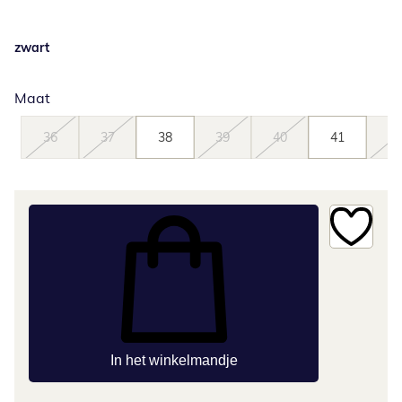
zwart
Maat
36
37
38
39
40
41
42
In het winkelmandje