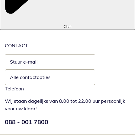
Chat
CONTACT
Stuur e-mail
Opent e-mailclient
Alle contactopties
Telefoon
Wij staan dagelijks van 8.00 tot 22.00 uur persoonlijk
voor uw klaar!
Telefoonnummer:
088 - 001 7800
Opent telefoonclient