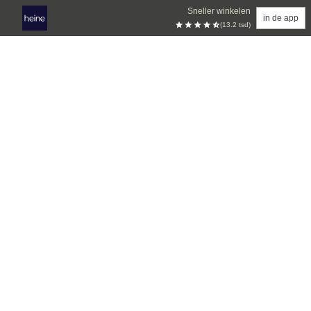
Sneller winkelen
in de app
(13.2 tsd)
Overslaan naar hoofdinhoud