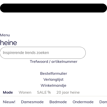
Menu
Trefwoord / artikelnummer
Bestelformulier
Verlanglijst
Winkelmandje
Productcategorieën overslaan
Mode
Wonen
SALE %
20 jaar heine
Nieuw!
Damesmode
Badmode
Ondermode
Dam