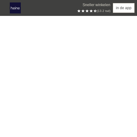
Sneller winkelen
in de app
(13.2 tsd)
Overslaan naar hoofdinhoud