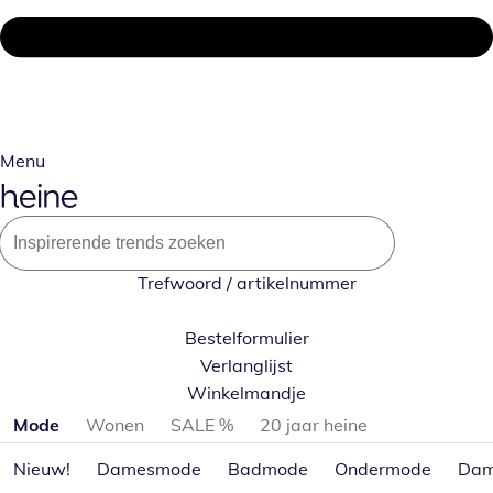
Menu
Trefwoord / artikelnummer
Bestelformulier
Verlanglijst
Winkelmandje
Productcategorieën overslaan
Mode
Wonen
SALE %
20 jaar heine
Nieuw!
Damesmode
Badmode
Ondermode
Dam