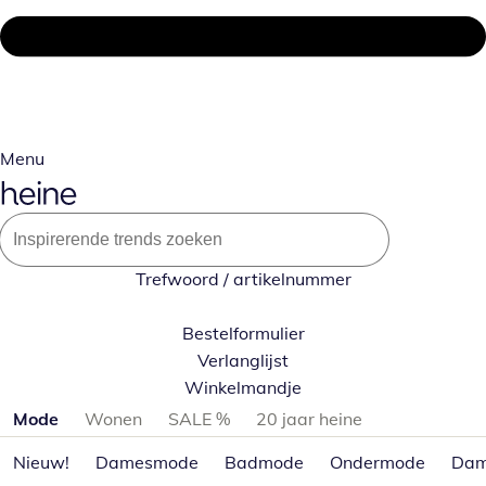
Menu
Trefwoord / artikelnummer
Bestelformulier
Verlanglijst
Winkelmandje
Productcategorieën overslaan
Mode
Wonen
SALE %
20 jaar heine
Nieuw!
Damesmode
Badmode
Ondermode
Dam