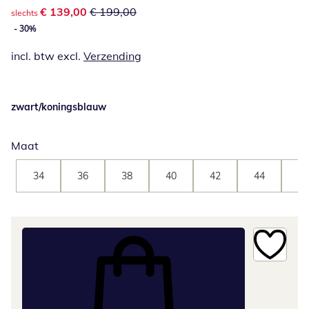
kortingsprijs: € 139,00, vorige prijs: € 199,00
€ 139,00
€ 199,00
slechts
- 30%
incl. btw excl.
Verzending
zwart/koningsblauw
Maat
34
36
38
40
42
44
46