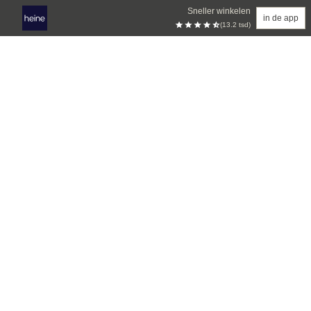
Sneller winkelen
in de app
(13.2 tsd)
Overslaan naar hoofdinhoud