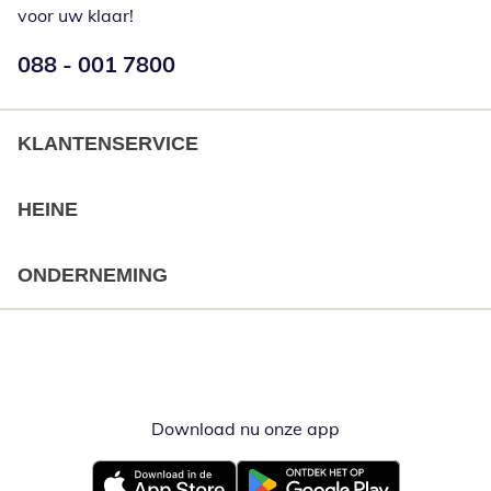
voor uw klaar!
Telefoonnummer:
088 - 001 7800
Opent telefoonclient
KLANTENSERVICE
HEINE
ONDERNEMING
Download nu onze app
Opent in nieuw ve