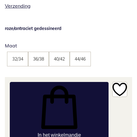
Verzending
roze/antraciet gedessineerd
Maat
32/34
36/38
40/42
44/46
In het winkelmandje