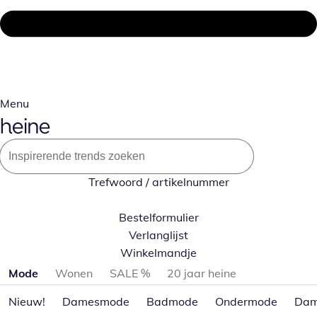
Menu
Trefwoord / artikelnummer
Bestelformulier
Verlanglijst
Winkelmandje
Productcategorieën overslaan
Mode
Wonen
SALE %
20 jaar heine
Nieuw!
Damesmode
Badmode
Ondermode
Dam