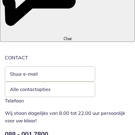
Chat
CONTACT
Stuur e-mail
Opent e-mailclient
Alle contactopties
Telefoon
Wij staan dagelijks van 8.00 tot 22.00 uur persoonlijk
voor uw klaar!
Telefoonnummer:
088 - 001 7800
Opent telefoonclient