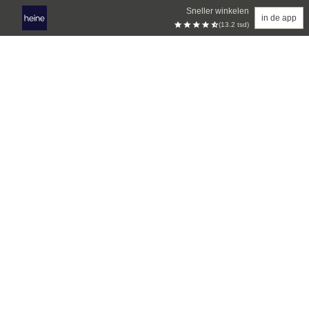
Sneller winkelen
in de app
(13.2 tsd)
Overslaan naar hoofdinhoud