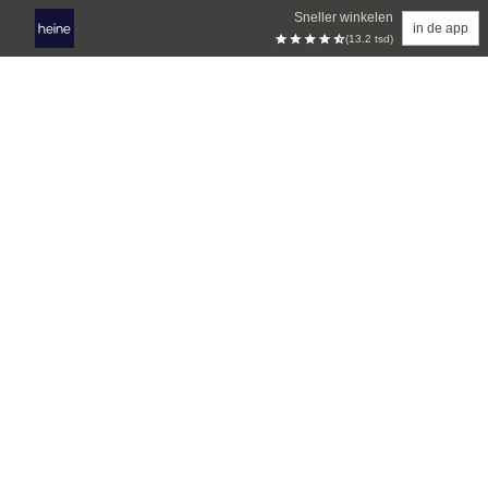
Sneller winkelen
in de app
(13.2 tsd)
Overslaan naar hoofdinhoud