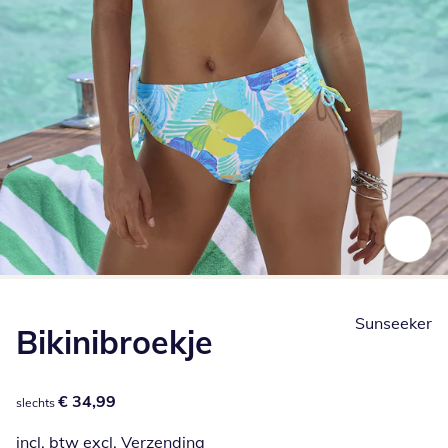
Klik om de afbeelding te vergroten
Sunseeker
Bikinibroekje
€ 34,99
€ 34,99
slechts
incl. btw excl.
Verzending