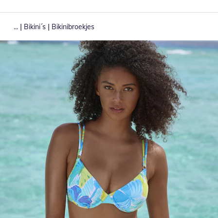
|
|
...
Bikini´s
Bikinibroekjes