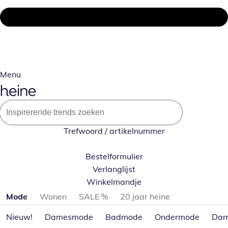
Menu
Trefwoord / artikelnummer
Bestelformulier
Verlanglijst
Winkelmandje
Productcategorieën overslaan
Mode
Wonen
SALE %
20 jaar heine
Nieuw!
Damesmode
Badmode
Ondermode
Dam