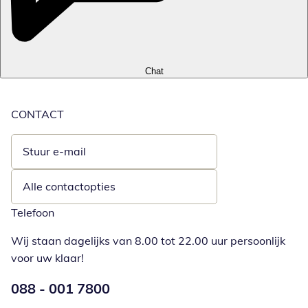
Chat
CONTACT
Stuur e-mail
Opent e-mailclient
Alle contactopties
Telefoon
Wij staan dagelijks van 8.00 tot 22.00 uur persoonlijk
voor uw klaar!
Telefoonnummer:
088 - 001 7800
Opent telefoonclient