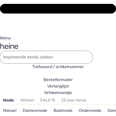
Menu
Trefwoord / artikelnummer
Bestelformulier
Verlanglijst
Winkelmandje
Productcategorieën overslaan
Mode
Wonen
SALE %
20 jaar heine
Nieuw!
Damesmode
Badmode
Ondermode
Dam