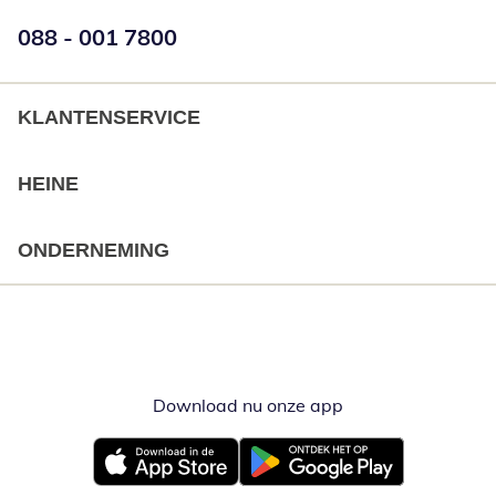
Telefoonnummer:
088 - 001 7800
Opent telefoonclient
KLANTENSERVICE
HEINE
ONDERNEMING
Download nu onze app
Opent in nieuw ve
Opent in nieuw venster
Opent in nieuw venster