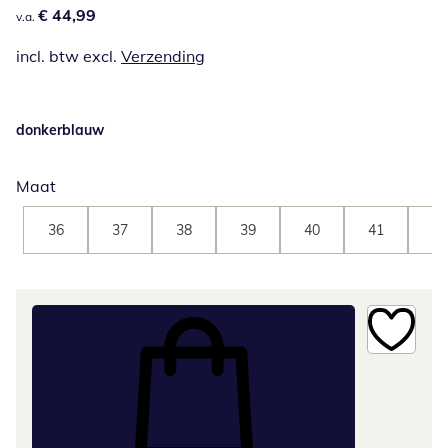
€ 44,99
€ 44,99
v.a.
incl. btw excl.
Verzending
donkerblauw
Maat
36
37
38
39
40
41
42