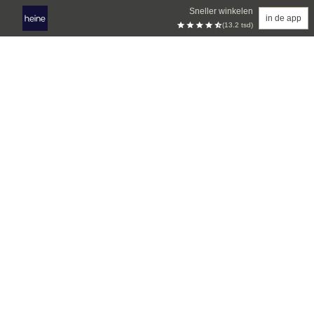
Sneller winkelen
in de app
(13.2 tsd)
Overslaan naar hoofdinhoud