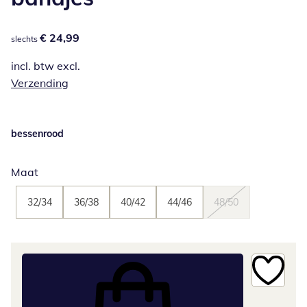
€ 24,99
€ 24,99
slechts
incl. btw excl.
Verzending
bessenrood
Maat
32/34
36/38
40/42
44/46
48/50