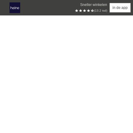
Sneller winkelen
in de app
(13.2 tsd)
Overslaan naar hoofdinhoud