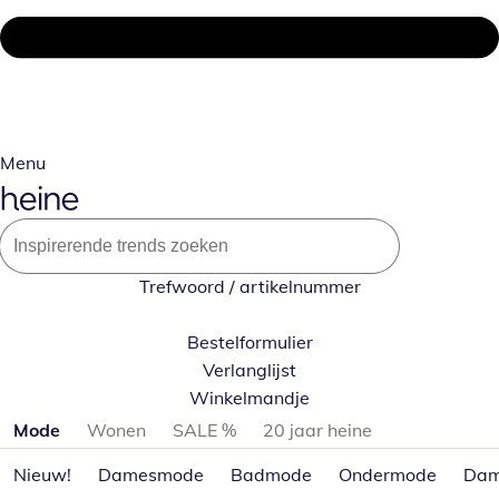
Menu
Trefwoord / artikelnummer
Bestelformulier
Verlanglijst
Winkelmandje
Productcategorieën overslaan
Mode
Wonen
SALE %
20 jaar heine
Nieuw!
Damesmode
Badmode
Ondermode
Dam