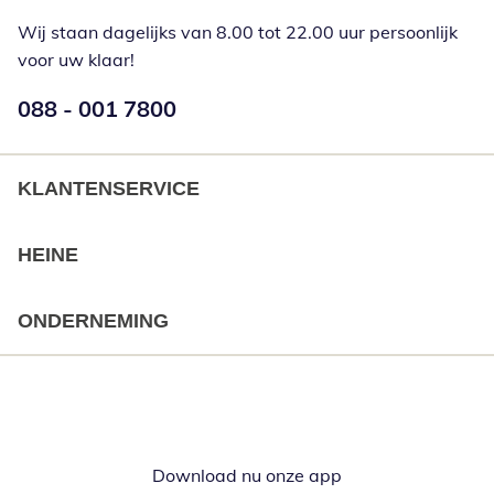
Wij staan dagelijks van 8.00 tot 22.00 uur persoonlijk
voor uw klaar!
Telefoonnummer:
088 - 001 7800
Opent telefoonclient
KLANTENSERVICE
HEINE
ONDERNEMING
Download nu onze app
Opent in nieuw ve