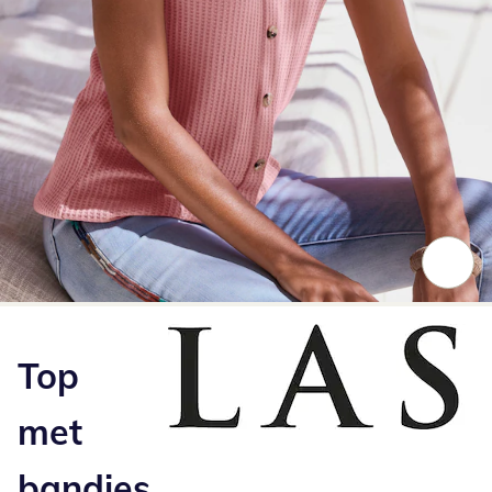
Klik om de afbeelding te vergroten
Top
met
bandjes