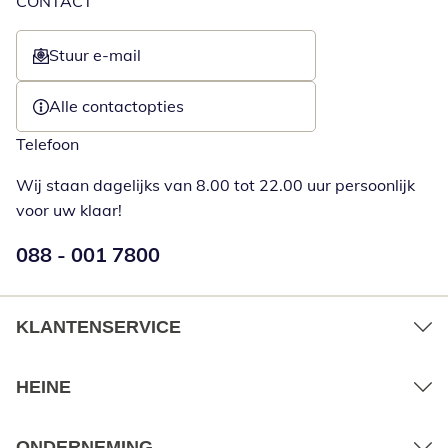
CONTACT
Stuur e-mail
Opent e-mailclient
Alle contactopties
Telefoon
Wij staan dagelijks van 8.00 tot 22.00 uur persoonlijk
voor uw klaar!
Telefoonnummer:
088 - 001 7800
Opent telefoonclient
KLANTENSERVICE
HEINE
ONDERNEMING