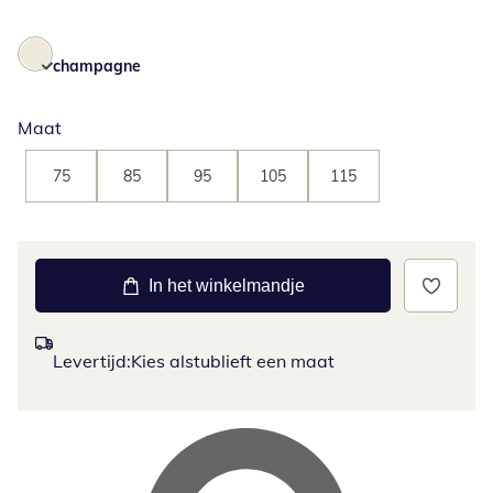
champagne
Maat
75
85
95
105
115
In het winkelmandje
Levertijd:
Kies alstublieft een maat