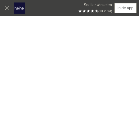
Sneller winkelen
in de app
(13.2 tsd)
Overslaan naar hoofdinhoud