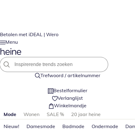
Betalen met iDEAL | Wero
Menu
Trefwoord / artikelnummer
Bestelformulier
Verlanglijst
Winkelmandje
Productcategorieën overslaan
Mode
Wonen
SALE %
20 jaar heine
Nieuw!
Damesmode
Badmode
Ondermode
Dam