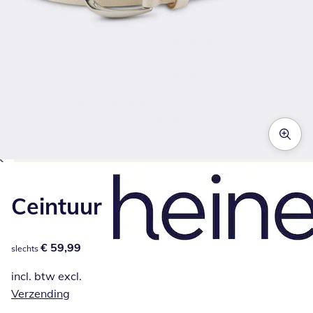
Klik om de afbeelding te vergroten
Ceintuur
€ 59,99
€ 59,99
slechts
incl. btw excl.
Verzending