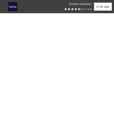
Sneller winkelen
in de app
(13.2 tsd)
Overslaan naar hoofdinhoud