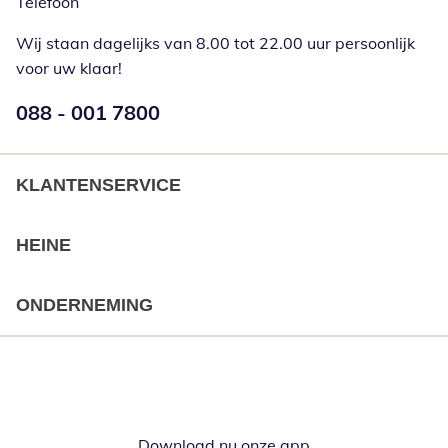
Telefoon
Wij staan dagelijks van 8.00 tot 22.00 uur persoonlijk
voor uw klaar!
Telefoonnummer:
088 - 001 7800
Opent telefoonclient
KLANTENSERVICE
HEINE
ONDERNEMING
Download nu onze app
Opent in nieuw ve