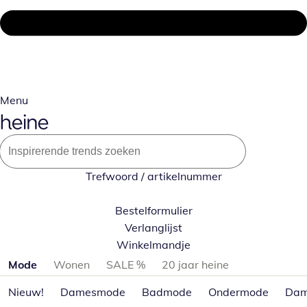
Menu
Trefwoord / artikelnummer
Bestelformulier
Verlanglijst
Winkelmandje
Productcategorieën overslaan
Mode
Wonen
SALE %
20 jaar heine
Nieuw!
Damesmode
Badmode
Ondermode
Dam