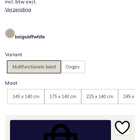
incl. btw excl.
Verzending
beige/offwhite
Variant
Multifunctionele band
Oogjes
Maat
145 x 140 cm
175 x 140 cm
225 x 140 cm
245 x 1