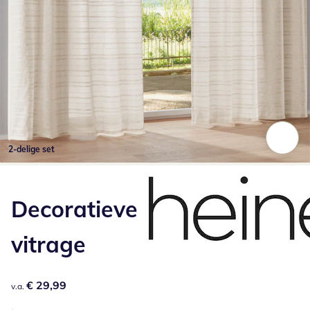
2-delige set
Klik om de afbeelding te vergroten
Decoratieve
vitrage
€ 29,99
€ 29,99
v.a.