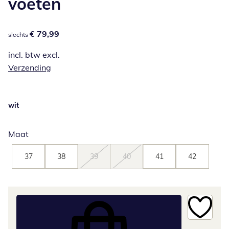
voeten
€ 79,99
€ 79,99
slechts
incl. btw excl.
Verzending
wit
Maat
37
38
39
40
41
42