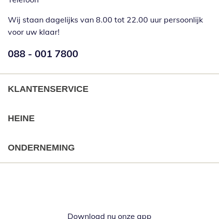
Wij staan dagelijks van 8.00 tot 22.00 uur persoonlijk
voor uw klaar!
Telefoonnummer:
088 - 001 7800
Opent telefoonclient
KLANTENSERVICE
HEINE
ONDERNEMING
Download nu onze app
Opent in nieuw ve