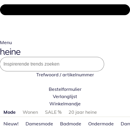
Menu
Trefwoord / artikelnummer
Bestelformulier
Verlanglijst
Winkelmandje
Productcategorieën overslaan
Mode
Wonen
SALE %
20 jaar heine
Nieuw!
Damesmode
Badmode
Ondermode
Dam