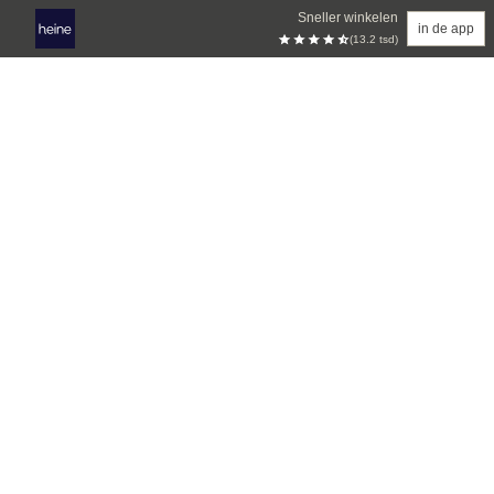
Sneller winkelen
in de app
(13.2 tsd)
Overslaan naar hoofdinhoud