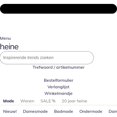
Menu
Trefwoord / artikelnummer
Bestelformulier
Verlanglijst
Winkelmandje
Productcategorieën overslaan
Mode
Wonen
SALE %
20 jaar heine
Nieuw!
Damesmode
Badmode
Ondermode
Dam