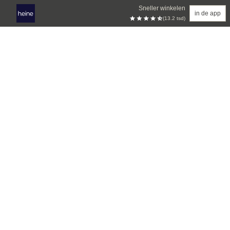
Sneller winkelen
in de app
(13.2 tsd)
Overslaan naar hoofdinhoud