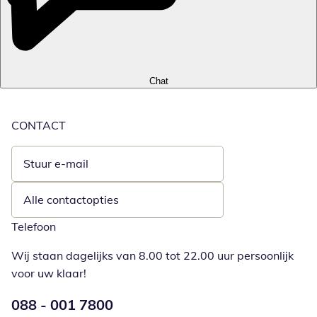
Chat
CONTACT
Stuur e-mail
Opent e-mailclient
Alle contactopties
Telefoon
Wij staan dagelijks van 8.00 tot 22.00 uur persoonlijk
voor uw klaar!
Telefoonnummer:
088 - 001 7800
Opent telefoonclient