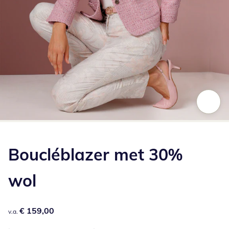
Klik om de afbeelding te vergroten
Boucléblazer met 30%
wol
€ 159,00
€ 159,00
v.a.