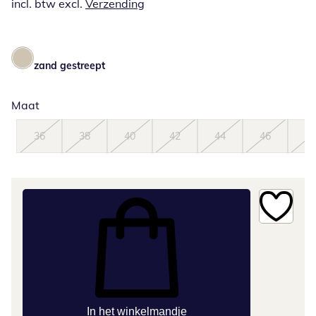
incl. btw excl.
Verzending
zand gestreept
Maat
36
38
40
42
44
46
48
In het winkelmandje