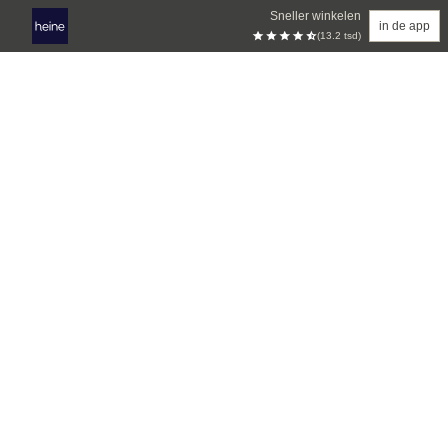
Sneller winkelen
in de app
(13.2 tsd)
Overslaan naar hoofdinhoud