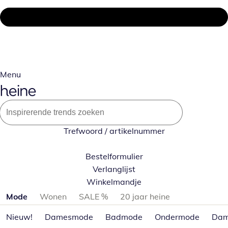
Menu
Trefwoord / artikelnummer
Bestelformulier
Verlanglijst
Winkelmandje
Productcategorieën overslaan
Mode
Wonen
SALE %
20 jaar heine
Nieuw!
Damesmode
Badmode
Ondermode
Dam