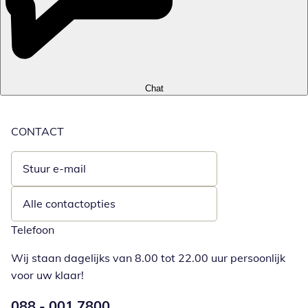
Chat
CONTACT
Stuur e-mail
Opent e-mailclient
Alle contactopties
Telefoon
Wij staan dagelijks van 8.00 tot 22.00 uur persoonlijk
voor uw klaar!
Telefoonnummer:
088 - 001 7800
Opent telefoonclient