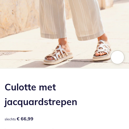
Klik om de afbeelding te vergroten
Culotte met
jacquardstrepen
€ 66,99
€ 66,99
slechts