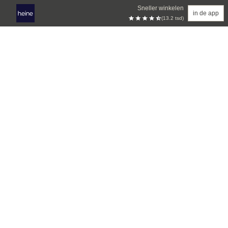
Sneller winkelen
in de app
(13.2 tsd)
Overslaan naar hoofdinhoud