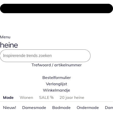
Menu
Trefwoord / artikelnummer
Bestelformulier
Verlanglijst
Winkelmandje
Productcategorieën overslaan
Mode
Wonen
SALE %
20 jaar heine
Nieuw!
Damesmode
Badmode
Ondermode
Dam