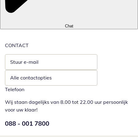
Chat
CONTACT
Stuur e-mail
Opent e-mailclient
Alle contactopties
Telefoon
Wij staan dagelijks van 8.00 tot 22.00 uur persoonlijk
voor uw klaar!
Telefoonnummer:
088 - 001 7800
Opent telefoonclient