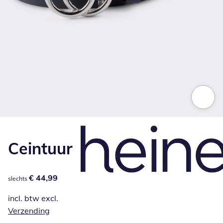
Klik om de afbeelding te vergroten
Ceintuur
€ 44,99
€ 44,99
slechts
incl. btw excl.
Verzending