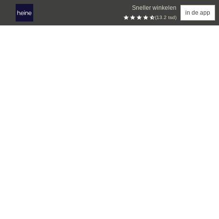
Sneller winkelen
in de app
(13.2 tsd)
Overslaan naar hoofdinhoud