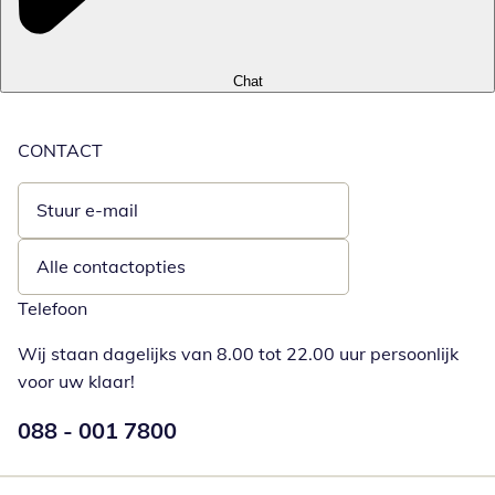
Chat
CONTACT
Stuur e-mail
Opent e-mailclient
Alle contactopties
Telefoon
Wij staan dagelijks van 8.00 tot 22.00 uur persoonlijk
voor uw klaar!
Telefoonnummer:
088 - 001 7800
Opent telefoonclient