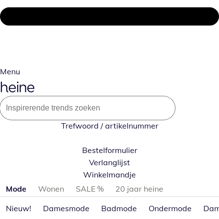
Menu
Trefwoord / artikelnummer
Bestelformulier
Verlanglijst
Winkelmandje
Productcategorieën overslaan
Mode
Wonen
SALE %
20 jaar heine
Nieuw!
Damesmode
Badmode
Ondermode
Dam