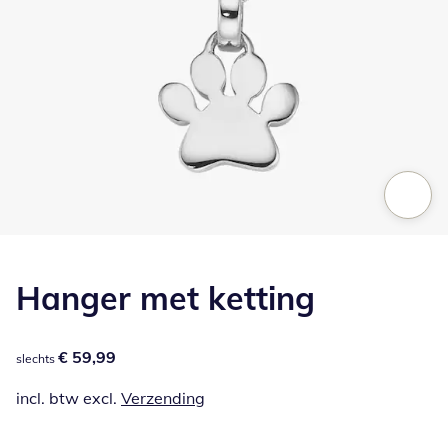
Klik om de afbeelding te vergroten
Hanger met ketting
€ 59,99
€ 59,99
slechts
incl. btw excl.
Verzending