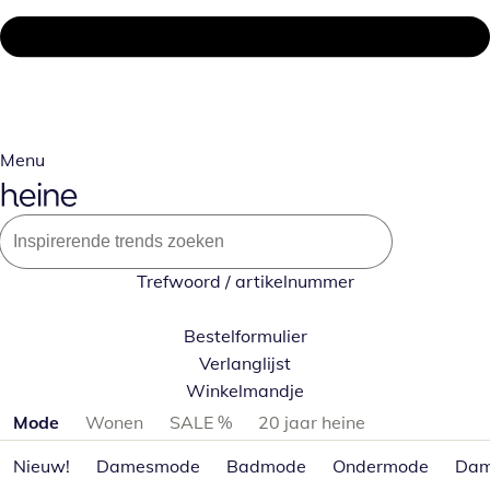
Menu
Trefwoord / artikelnummer
Bestelformulier
Verlanglijst
Winkelmandje
Productcategorieën overslaan
Mode
Wonen
SALE %
20 jaar heine
Nieuw!
Damesmode
Badmode
Ondermode
Dam