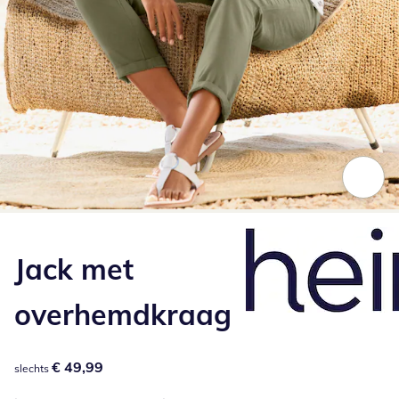
Klik om de afbeelding te vergroten
Jack met
overhemdkraag
€ 49,99
€ 49,99
slechts