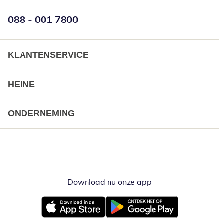
Telefoonnummer:
088 - 001 7800
Opent telefoonclient
KLANTENSERVICE
HEINE
ONDERNEMING
Download nu onze app
Opent in nieuw ve
Opent in nieuw venster
Opent in nieuw venster