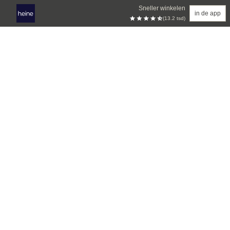
Sneller winkelen
in de app
(13.2 tsd)
Overslaan naar hoofdinhoud