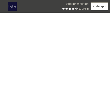
Sneller winkelen
in de app
(13.2 tsd)
Overslaan naar hoofdinhoud