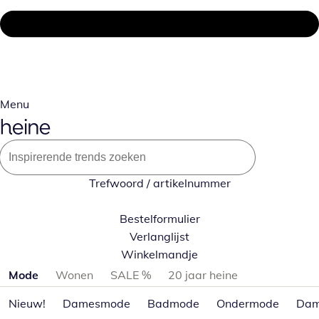
Menu
Trefwoord / artikelnummer
Bestelformulier
Verlanglijst
Winkelmandje
Productcategorieën overslaan
Mode
Wonen
SALE %
20 jaar heine
Nieuw!
Damesmode
Badmode
Ondermode
Dam