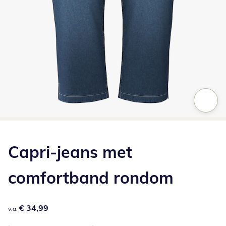
Klik om de afbeelding te vergroten
Capri-jeans met
comfortband rondom
€ 34,99
€ 34,99
v.a.