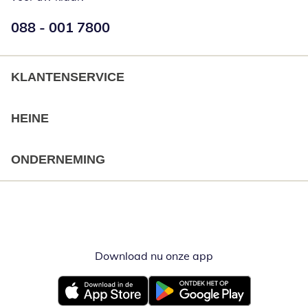
Telefoonnummer:
088 - 001 7800
Opent telefoonclient
KLANTENSERVICE
HEINE
ONDERNEMING
Download nu onze app
Opent in nieuw ve
Opent in nieuw venster
Opent in nieuw venster