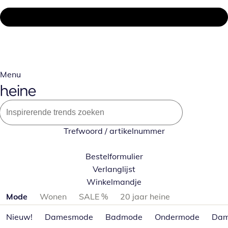
Menu
Trefwoord / artikelnummer
Bestelformulier
Verlanglijst
Winkelmandje
Productcategorieën overslaan
Mode
Wonen
SALE %
20 jaar heine
Nieuw!
Damesmode
Badmode
Ondermode
Dam