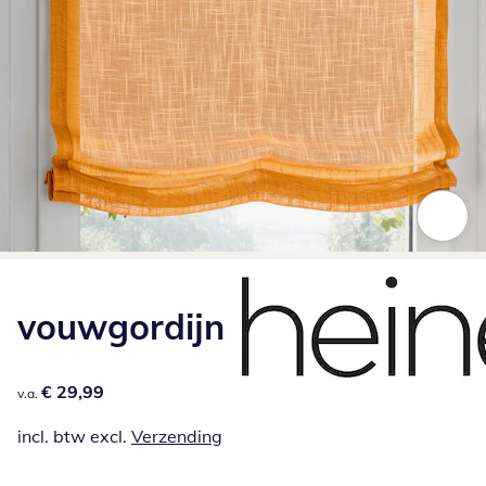
Klik om de afbeelding te vergroten
vouwgordijn
€ 29,99
€ 29,99
v.a.
incl. btw excl.
Verzending