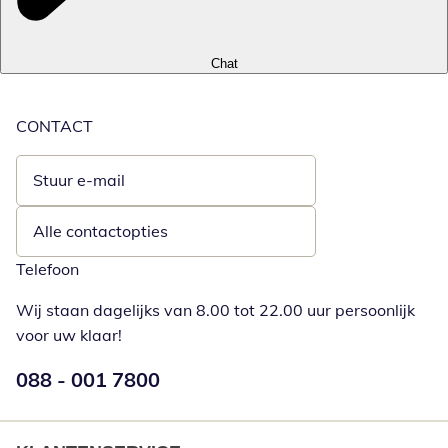
Chat
CONTACT
Stuur e-mail
Opent e-mailclient
Alle contactopties
Telefoon
Wij staan dagelijks van 8.00 tot 22.00 uur persoonlijk
voor uw klaar!
Telefoonnummer:
088 - 001 7800
Opent telefoonclient