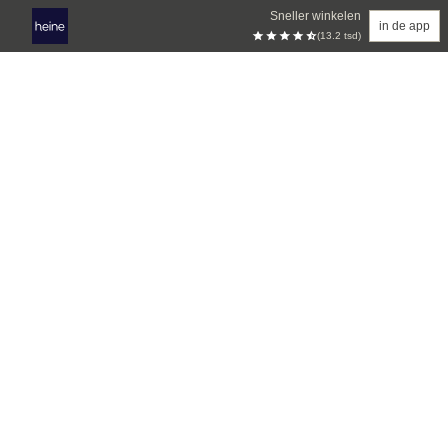
Sneller winkelen
in de app
(13.2 tsd)
Overslaan naar hoofdinhoud