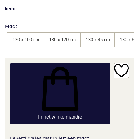
kerrie
Maat
130 x 100 cm
130 x 120 cm
130 x 45 cm
130 x 60
In het winkelmandje
Levertijd:
Kies alstublieft een maat