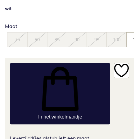
wit
Maat
75
80
85
90
95
100
10
In het winkelmandje
Levertijd:
Kies alstublieft een maat