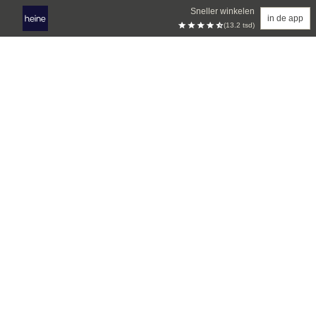
Sneller winkelen
in de app
(13.2 tsd)
Overslaan naar hoofdinhoud