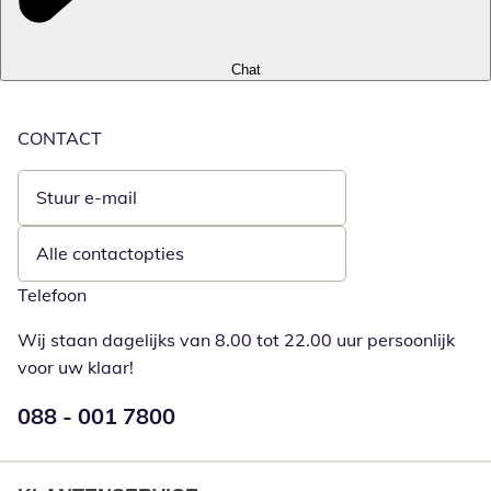
Chat
CONTACT
Stuur e-mail
Opent e-mailclient
Alle contactopties
Telefoon
Wij staan dagelijks van 8.00 tot 22.00 uur persoonlijk
voor uw klaar!
Telefoonnummer:
088 - 001 7800
Opent telefoonclient