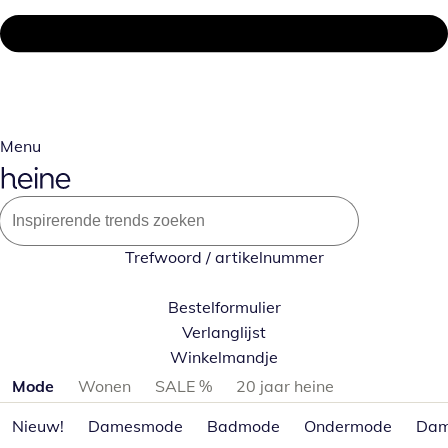
Menu
Trefwoord / artikelnummer
Bestelformulier
Verlanglijst
Winkelmandje
Productcategorieën overslaan
Mode
Wonen
SALE %
20 jaar heine
Nieuw!
Damesmode
Badmode
Ondermode
Dam