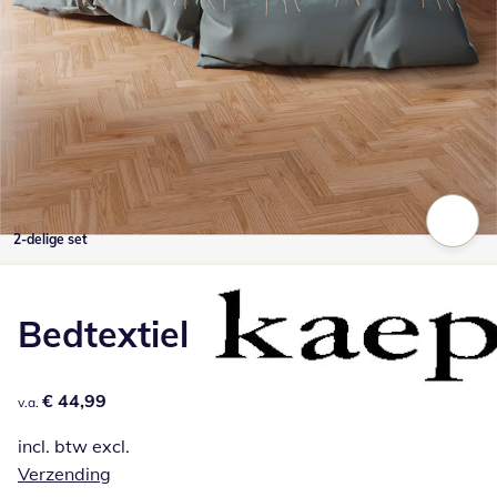
2-delige set
Klik om de afbeelding te vergroten
Bedtextiel
€ 44,99
€ 44,99
v.a.
incl. btw excl.
Verzending