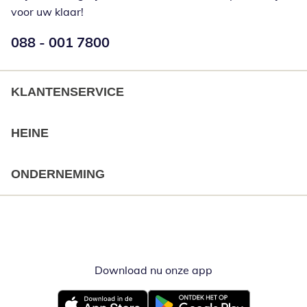
voor uw klaar!
Telefoonnummer:
088 - 001 7800
Opent telefoonclient
KLANTENSERVICE
HEINE
ONDERNEMING
Download nu onze app
Opent in nieuw ve