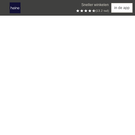
Sneller winkelen
in de app
(13.2 tsd)
Overslaan naar hoofdinhoud