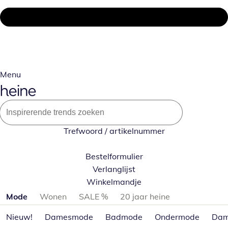
Menu
Trefwoord / artikelnummer
Bestelformulier
Verlanglijst
Winkelmandje
Productcategorieën overslaan
Mode
Wonen
SALE %
20 jaar heine
Nieuw!
Damesmode
Badmode
Ondermode
Dam