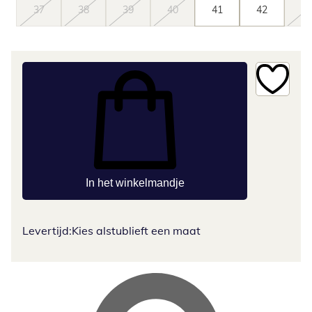
37
38
39
40
41
42
43
In het winkelmandje
Levertijd:
Kies alstublieft een maat