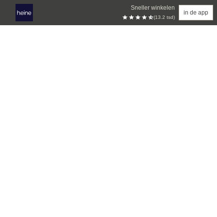
Sneller winkelen
in de app
(13.2 tsd)
Overslaan naar hoofdinhoud