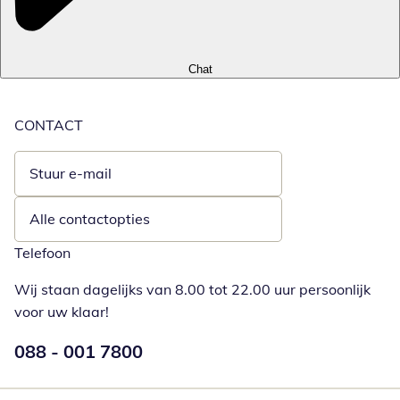
Chat
CONTACT
Stuur e-mail
Opent e-mailclient
Alle contactopties
Telefoon
Wij staan dagelijks van 8.00 tot 22.00 uur persoonlijk
voor uw klaar!
Telefoonnummer:
088 - 001 7800
Opent telefoonclient