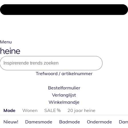
Menu
Trefwoord / artikelnummer
Bestelformulier
Verlanglijst
Winkelmandje
Productcategorieën overslaan
Mode
Wonen
SALE %
20 jaar heine
Nieuw!
Damesmode
Badmode
Ondermode
Dam