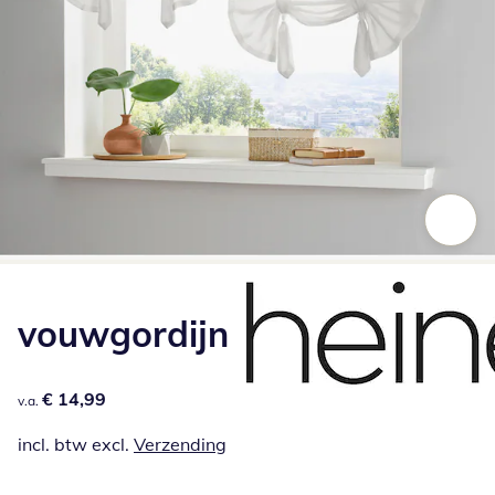
Klik om de afbeelding te vergroten
vouwgordijn
€ 14,99
€ 14,99
v.a.
incl. btw excl.
Verzending